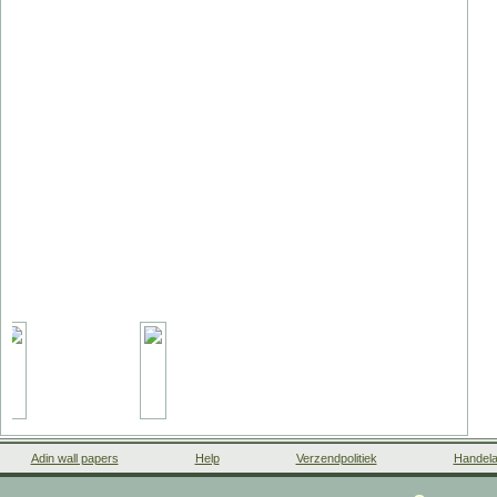
Adin wall papers
Help
Verzendpolitiek
Handela