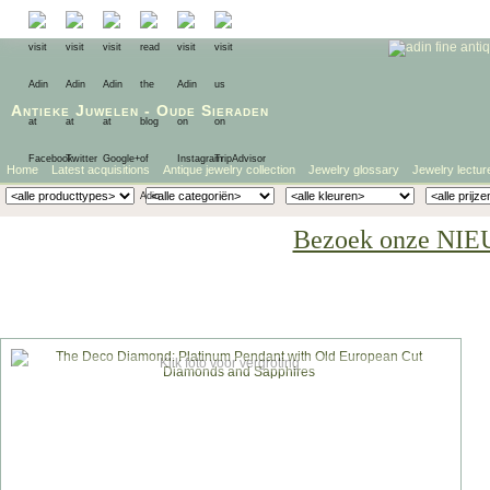
Antieke Juwelen
-
Oude Sieraden
Home
Latest acquisitions
Antique jewelry collection
Jewelry glossary
Jewelry lectur
Bezoek onze NIE
Klik foto voor vergroting