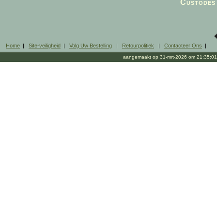
Custodes 
Home
|
Site-veiligheid
|
Volg Uw Bestelling
|
Retourpolitiek
|
Contacteer Ons
|
aangemaakt op 31-mrt-2026 om 21:35:01