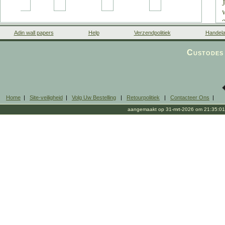
Adin wall papers
Help
Verzendpolitiek
Handela
Custodes 
Home
|
Site-veiligheid
|
Volg Uw Bestelling
|
Retourpolitiek
|
Contacteer Ons
|
aangemaakt op 31-mrt-2026 om 21:35:01
i