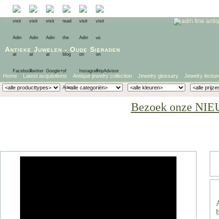
Antieke Juwelen
-
Oude Sieraden
Home
Latest acquisitions
Antique jewelry collection
Jewelry glossary
Jewelry lectur
Bezoek onze NIE