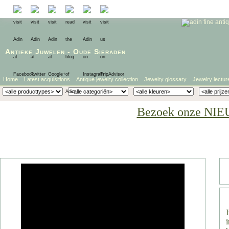
Antieke Juwelen
-
Oude Sieraden
Home
Latest acquisitions
Antique jewelry collection
Jewelry glossary
Jewelry lectur
Bezoek onze NIE