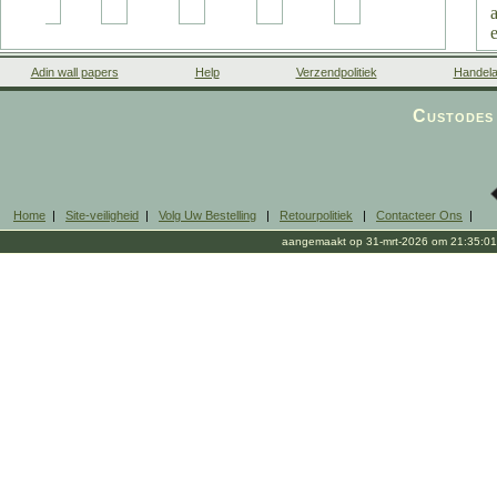
Adin wall papers
Help
Verzendpolitiek
Handela
Custodes 
Home
|
Site-veiligheid
|
Volg Uw Bestelling
|
Retourpolitiek
|
Contacteer Ons
|
aangemaakt op 31-mrt-2026 om 21:35:01