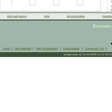
Adin wall papers
Help
Verzendpolitiek
Handela
Custodes 
Home
|
Site-veiligheid
|
Volg Uw Bestelling
|
Retourpolitiek
|
Contacteer Ons
|
aangemaakt op 31-mrt-2026 om 21:35:01