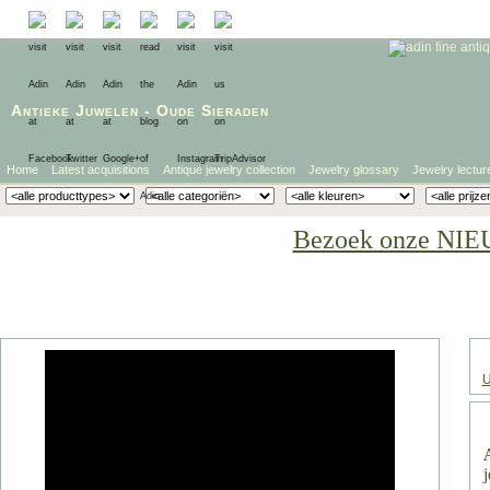
Antieke Juwelen
-
Oude Sieraden
Home
Latest acquisitions
Antique jewelry collection
Jewelry glossary
Jewelry lectur
Bezoek onze NIE
U