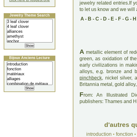
click here to request one
jewelry related entries.If 
to let us know and we will a
Jewelry Theme Search
A
-
B
-
C
-
D
-
E
-
F
-
G
-
H
A
metallic element of reddi
Bijoux Anciens Lecture
green, as oxidation of th
early civilizations in mak
alloys, e.g. bronze and 
pinchbeck
, nickel silver,
Britannia metal, gold alloy,
F
rom: An Illustrated D
publishers: Thames and 
d'autres q
introduction
•
fonction