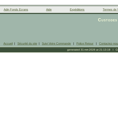
Adin Fonds Ecrans
Aide
Expéditions
Termes de 
Facebook
Custodes 
Accueil
|
Sécurité du site
|
Suivi Votre Commande
|
Police Retour
|
Contactez-no
generated 31-mrt-2026 at 21:13:19 l Cop