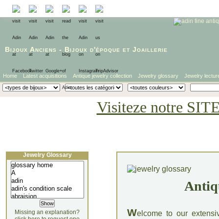
Bijoux Anciens
-
Bijoux d'époque
et
Joaillerie
Home
Latest acquisitions
Antique jewelry collection
Jewelry glossary
Jewelry lectur
Visiteze notre SIT
Jewelry Glossary
Antiq
W
Missing an explanation?
elcome to our extensi