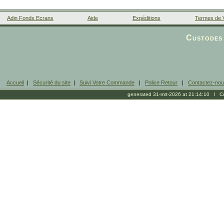
Adin Fonds Ecrans
Aide
Expéditions
Termes de 
Facebook
Custodes 
Accueil
|
Sécurité du site
|
Suivi Votre Commande
|
Police Retour
|
Contactez-no
generated 31-mrt-2026 at 21:14:10 l Cop