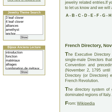
click here to request one
jewelry related entries.If 
to let us know and we will a
Jewelry Theme Search
A
-
B
-
C
-
D
-
E
-
F
-
G
-
H
French Directory, No
Bijoux Anciens Lecture
T
he Executive Directory 
single-male Directors tha
Convention and precedin
(November 2, 1795 unti
Directory (or Directoire) 
French Revolution.
T
he directory system of
dominated regions of Italy.
F
rom:
Wikipedia