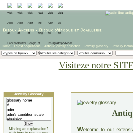
Bijoux Anciens
-
Bijoux d'époque
et
Joaillerie
Home
Latest acquisitions
Antique jewelry collection
Jewelry glossary
Jewelry lectur
Visiteze notre SIT
Jewelry Glossary
Antiq
W
Missing an explanation?
elcome to our extensi