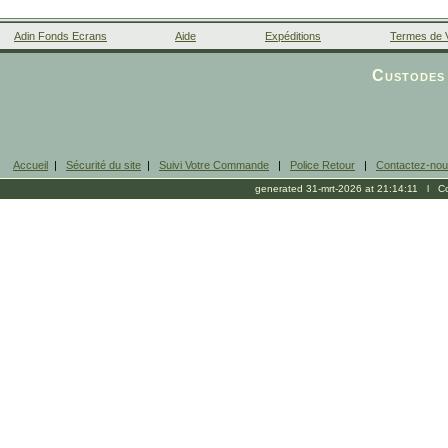
Adin Fonds Ecrans
Aide
Expéditions
Termes de 
Facebook
Custodes 
Accueil
|
Sécurité du site
|
Suivi Votre Commande
|
Police Retour
|
Contactez-no
generated 31-mrt-2026 at 21:14:11 l Cop