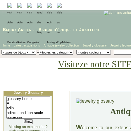
Bijoux Anciens
-
Bijoux d'époque
et
Joaillerie
Home
Latest acquisitions
Antique jewelry collection
Jewelry glossary
Jewelry lectur
Visiteze notre SIT
Jewelry Glossary
Antiq
W
Missing an explanation?
elcome to our extensi