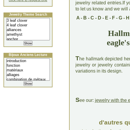
click here to request one
jewelry related entries.If 
to let us know and we will a
Jewelry Theme Search
A
-
B
-
C
-
D
-
E
-
F
-
G
-
H
Hallm
eagle'
Bijoux Anciens Lecture
T
he hallmark depicted her
jewelry or jewelry contain
variations in its design.
S
ee our:
jewelry with the 
d'autres q