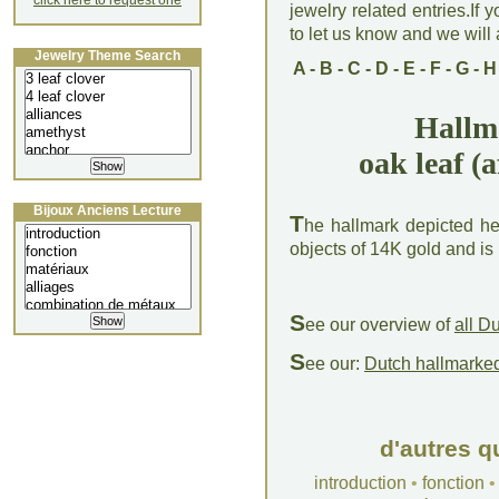
click here to request one
jewelry related entries.If 
to let us know and we will a
Jewelry Theme Search
A
-
B
-
C
-
D
-
E
-
F
-
G
-
H
Hallm
oak leaf (a
Bijoux Anciens Lecture
T
he hallmark depicted her
objects of 14K gold and is
S
ee our overview of
all D
S
ee our:
Dutch hallmarked
d'autres q
introduction
•
fonction