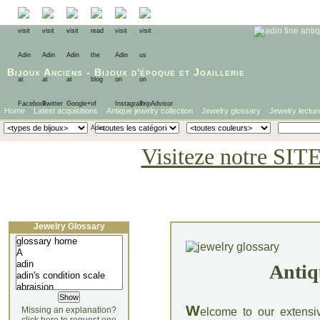
Bijoux Anciens
-
Bijoux d'époque
et
Joaillerie
Home
Latest acquisitions
Antique jewelry collection
Jewelry glossary
Jewelry lectur
Visiteze notre SIT
Jewelry Glossary
Antiq
W
Missing an explanation?
elcome to our extensi