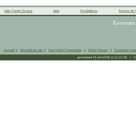
Adin Fonds Ecrans
Aide
Expéditions
Termes de 
Facebook
Custodes 
Accueil
|
Sécurité du site
|
Suivi Votre Commande
|
Police Retour
|
Contactez-no
generated 31-mrt-2026 at 21:21:50 l Cop