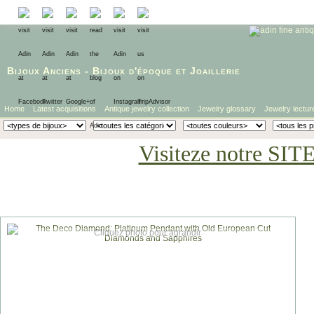
Bijoux Anciens
-
Bijoux d'époque
et
Joaillerie
Home
Latest acquisitions
Antique jewelry collection
Jewelry glossary
Jewelry lectur
Visiteze notre SIT
Cliquez photo pour agrandir