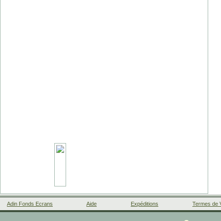
Adin Fonds Ecrans
Aide
Expéditions
Termes de 
Facebook