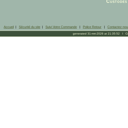
Custodes 
Accueil
|
Sécurité du site
|
Suivi Votre Commande
|
Police Retour
|
Contactez-no
generated 31-mrt-2026 at 21:35:52 l Cop