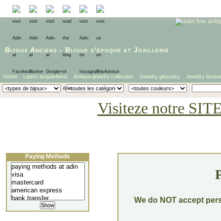
Bijoux Anciens
-
Bijoux d'époque
et
Joaillerie
Home
Latest acquisitions
Antique jewelry collection
Jewelry glossary
Jewelry lectur
Visiteze notre SIT
Paying Methods
We do NOT accept pers