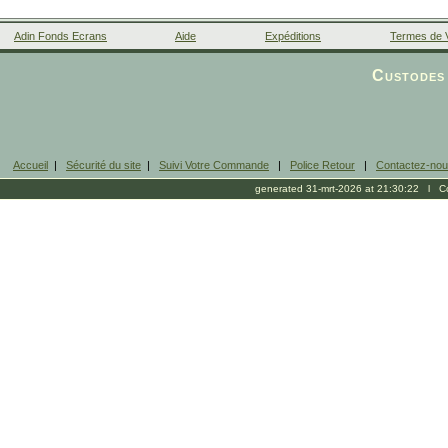
Adin Fonds Ecrans
Aide
Expéditions
Termes de 
Facebook
Custodes 
Accueil
|
Sécurité du site
|
Suivi Votre Commande
|
Police Retour
|
Contactez-no
generated 31-mrt-2026 at 21:30:22 l Cop