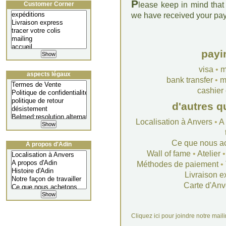
P
Customer Corner
lease keep in mind that
we have received your pa
payi
visa
•
m
aspects légaux
bank transfer
•
m
cashier
d'autres q
Localisation à Anvers
•
A
Ce que nous a
À propos d'Adin
Wall of fame
•
Atelier
Méthodes de paiement
•
Livraison e
Carte d'Anv
Cliquez ici pour joindre notre mail