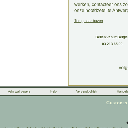
werken, contacteer ons zo
onze hoofdzetel te Antwerpe
Terug naar boven
Bellen vanuit België
03 213 65 00
vol
Adin wall papers
Help
Verzendpolitiek
Handela
Custodes 