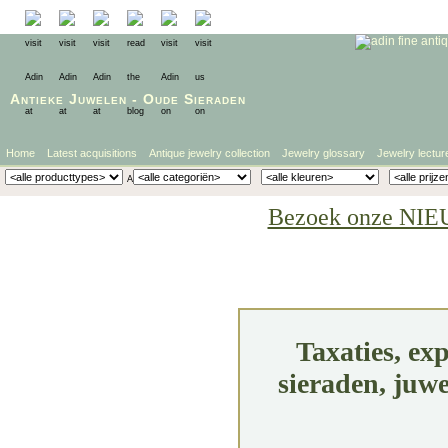
Antieke Juwelen
-
Oude Sieraden
Home
Latest acquisitions
Antique jewelry collection
Jewelry glossary
Jewelry lectur
Bezoek onze NIE
Taxaties, ex
sieraden, juwe