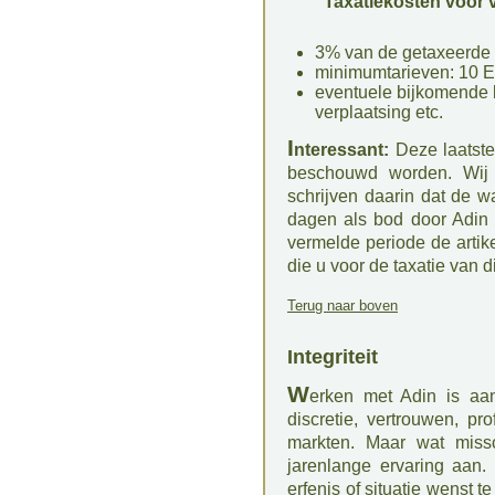
Taxatiekosten voor v
3% van de getaxeerde
minimumtarieven: 10 Eu
eventuele bijkomende 
verplaatsing etc.
I
nteressant:
Deze laatste
beschouwd worden. Wij 
schrijven daarin dat de 
dagen als bod door Adin
vermelde periode de artik
die u voor de taxatie van d
Terug naar boven
Integriteit
W
erken met Adin is aa
discretie, vertrouwen, pr
markten. Maar wat missc
jarenlange ervaring aan.
erfenis of situatie wenst 