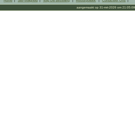
Home
|
Site-veiligheid
|
Volg Uw Bestelling
|
Retourpolitiek
|
Contacteer Ons
|
aangemaakt op 31-mrt-2026 om 21:05:09