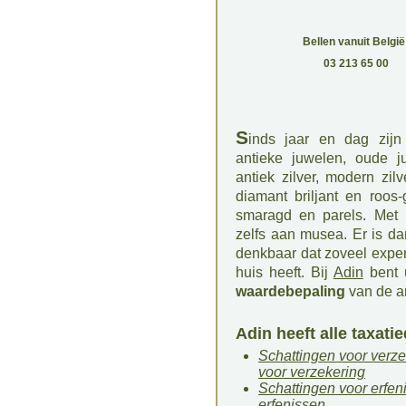
Bellen vanuit België
03 213 65 00
S
inds jaar en dag zijn 
antieke juwelen, oude j
antiek zilver, modern zil
diamant briljant en roos-g
smaragd en parels. Met 
zelfs aan musea. Er is d
denkbaar dat zoveel expert
huis heeft. Bij
Adin
bent 
waardebepaling
van de ar
Adin heeft alle taxatie
Schattingen voor verzek
voor verzekering
Schattingen voor erfeni
erfenissen