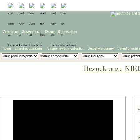
Antieke Juwelen
-
Oude Sieraden
Home
Latest acquisitions
Antique jewelry collection
Jewelry glossary
Jewelry lectur
Bezoek onze NIE
U