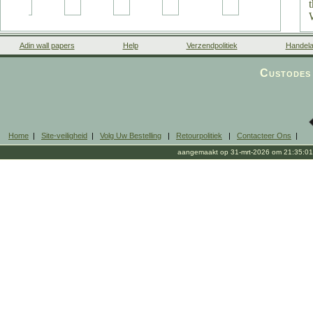
Adin wall papers
Help
Verzendpolitiek
Handela
Custodes 
Home
|
Site-veiligheid
|
Volg Uw Bestelling
|
Retourpolitiek
|
Contacteer Ons
|
aangemaakt op 31-mrt-2026 om 21:35:01