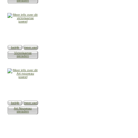
sieraden
bekijk
meer van
Victoriaanse
sieraden
bekijk
meer van
Art Nouveau
sieraden