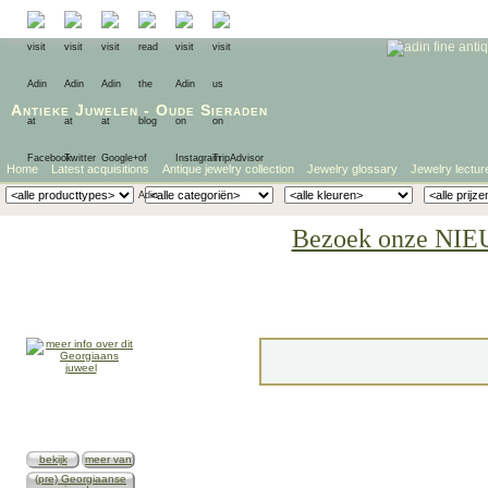
Antieke Juwelen
-
Oude Sieraden
Home
Latest acquisitions
Antique jewelry collection
Jewelry glossary
Jewelry lectur
Bezoek onze NIE
bekijk
meer van
(pre) Georgiaanse