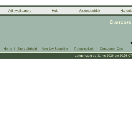
Adin wall papers
Help
Verzendpolitiek
Handela
Custodes 
Home
|
Site-veiligheid
|
Volg Uw Bestelling
|
Retourpolitiek
|
Contacteer Ons
|
aangemaakt op 31-mrt-2026 om 20:58:07