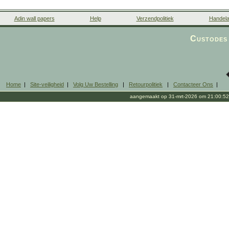
Adin wall papers
Help
Verzendpolitiek
Handela
Custodes 
Home
|
Site-veiligheid
|
Volg Uw Bestelling
|
Retourpolitiek
|
Contacteer Ons
|
aangemaakt op 31-mrt-2026 om 21:00:52