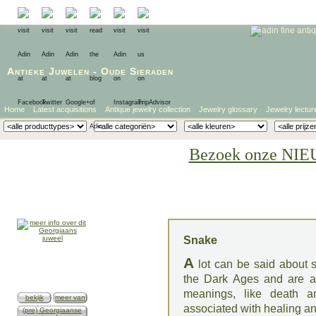
Antieke Juwelen
-
Oude Sieraden
Home
Latest acquisitions
Antique jewelry collection
Jewelry glossary
Jewelry lectur
Bezoek onze NIE
Snake
A
lot can be said about 
the Dark Ages and are a 
meanings, like death a
bekijk
meer van
associated with healing an
(pre) Georgiaanse