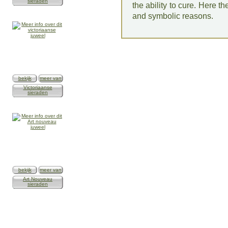
sieraden
the ability to cure. Here t
and symbolic reasons.
bekijk
meer van
Victoriaanse
sieraden
bekijk
meer van
Art Nouveau
sieraden