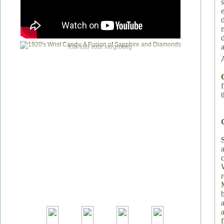
a
Klik foto voor vergroting
a