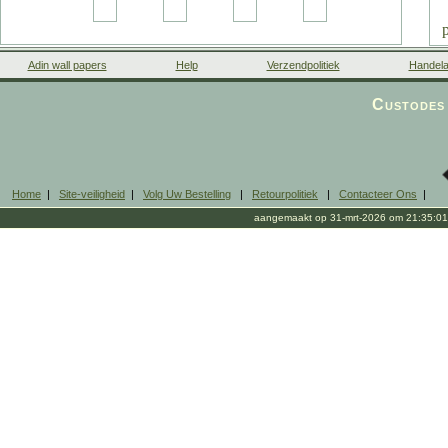
Adin wall papers
Help
Verzendpolitiek
Handela
Custodes 
Home
|
Site-veiligheid
|
Volg Uw Bestelling
|
Retourpolitiek
|
Contacteer Ons
|
aangemaakt op 31-mrt-2026 om 21:35:01