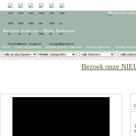
Antieke Juwelen
-
Oude Sieraden
Home
Latest acquisitions
Antique jewelry collection
Jewelry glossary
Jewelry lectur
Bezoek onze NIE
€