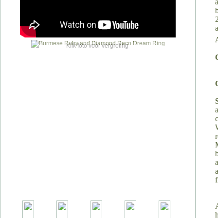
a
Klik foto voor vergroting
a