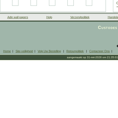
Adin wall papers
Help
Verzendpolitiek
Handela
Custodes 
Home
|
Site-veiligheid
|
Volg Uw Bestelling
|
Retourpolitiek
|
Contacteer Ons
|
aangemaakt op 31-mrt-2026 om 21:35:01