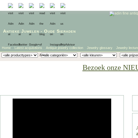
Antieke Juwelen
-
Oude Sieraden
Home
Latest acquisitions
Antique jewelry collection
Jewelry glossary
Jewelry lectur
Bezoek onze NIE