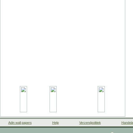
Adin wall papers
Help
Verzendpolitiek
Handela