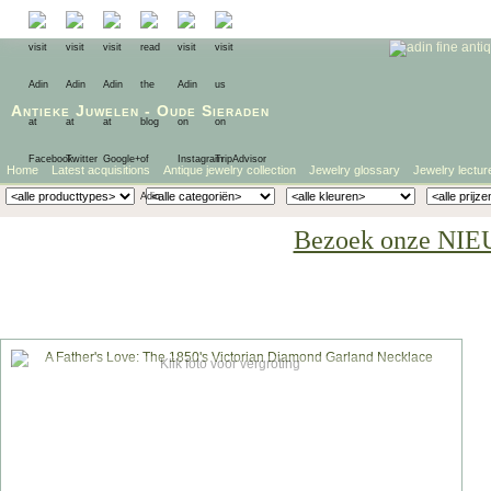
Antieke Juwelen
-
Oude Sieraden
Home
Latest acquisitions
Antique jewelry collection
Jewelry glossary
Jewelry lectur
Bezoek onze NIE
Klik foto voor vergroting