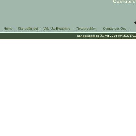
Custodes 
Home
|
Site-veiligheid
|
Volg Uw Bestelling
|
Retourpolitiek
|
Contacteer Ons
|
aangemaakt op 31-mrt-2026 om 21:35:01