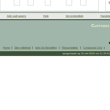
Adin wall papers
Help
Verzendpolitiek
Handela
Custodes 
Home
|
Site-veiligheid
|
Volg Uw Bestelling
|
Retourpolitiek
|
Contacteer Ons
|
aangemaakt op 31-mrt-2026 om 21:35:01
b