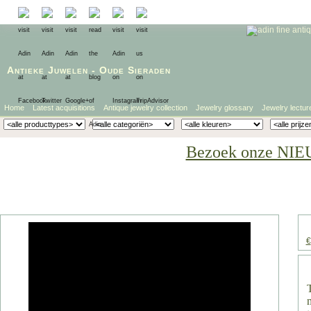
Antieke Juwelen
-
Oude Sieraden
Home
Latest acquisitions
Antique jewelry collection
Jewelry glossary
Jewelry lectur
Bezoek onze NIE
€