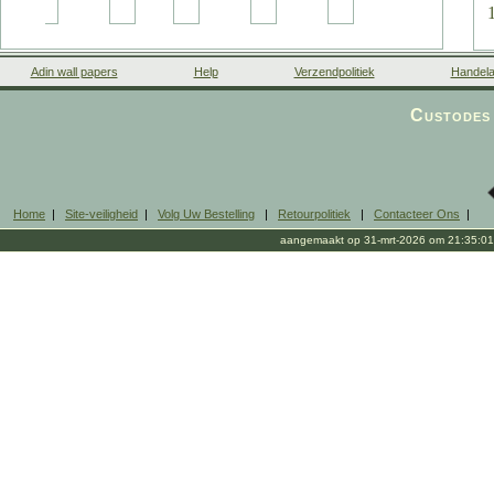
Adin wall papers
Help
Verzendpolitiek
Handela
Custodes 
Home
|
Site-veiligheid
|
Volg Uw Bestelling
|
Retourpolitiek
|
Contacteer Ons
|
aangemaakt op 31-mrt-2026 om 21:35:01