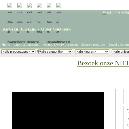
Antieke Juwelen
-
Oude Sieraden
Home
Latest acquisitions
Antique jewelry collection
Jewelry glossary
Jewelry lectur
Bezoek onze NIE