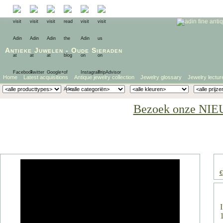
Antieke Juwelen
-
Oude Sieraden
Home
Latest acquisitions
Antique jewelry collection
Jewelry glossary
Jewelry lectur
Bezoek onze NIE
€