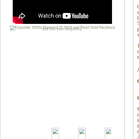
Klik foto voor vergroting
v
t