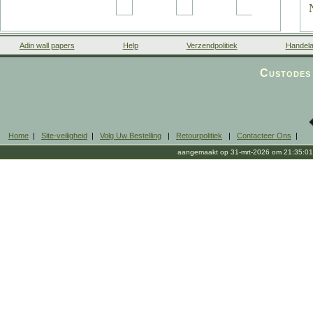
Adin wall papers
Help
Verzendpolitiek
Handela
Custodes 
Home
|
Site-veiligheid
|
Volg Uw Bestelling
|
Retourpolitiek
|
Contacteer Ons
|
aangemaakt op 31-mrt-2026 om 21:35:01
s