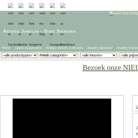
Antieke Juwelen
-
Oude Sieraden
Home
Latest acquisitions
Antique jewelry collection
Jewelry glossary
Jewelry lectur
Bezoek onze NIE
U