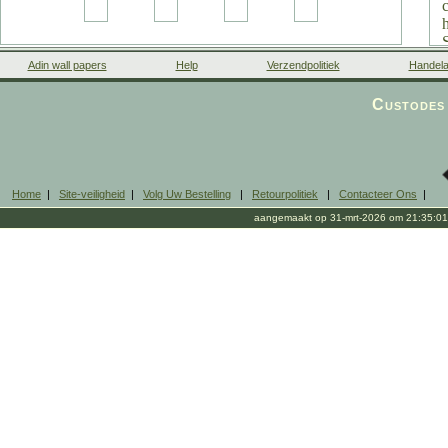
Adin wall papers
Help
Verzendpolitiek
Handela
Custodes 
Home
|
Site-veiligheid
|
Volg Uw Bestelling
|
Retourpolitiek
|
Contacteer Ons
|
aangemaakt op 31-mrt-2026 om 21:35:01