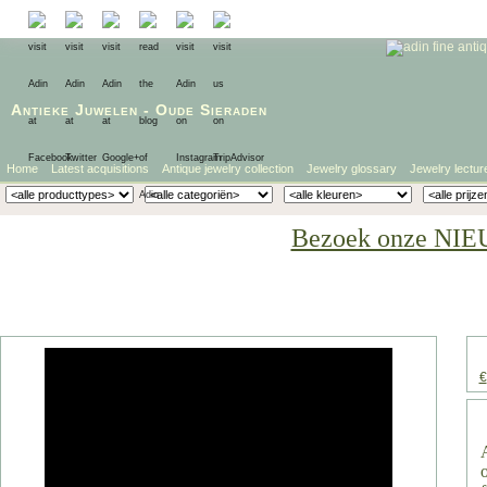
Antieke Juwelen
-
Oude Sieraden
Home
Latest acquisitions
Antique jewelry collection
Jewelry glossary
Jewelry lectur
Bezoek onze NIE
€