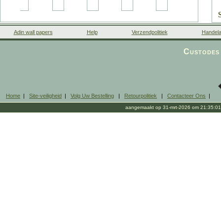
Adin wall papers
Help
Verzendpolitiek
Handela
Custodes 
V
T
Home
|
Site-veiligheid
|
Volg Uw Bestelling
|
Retourpolitiek
|
Contacteer Ons
|
aangemaakt op 31-mrt-2026 om 21:35:01