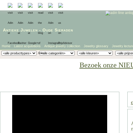
Antieke Juwelen
-
Oude Sieraden
Home
Latest acquisitions
Antique jewelry collection
Jewelry glossary
Jewelry lectur
Bezoek onze NIE
€