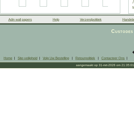
Adin wall papers
Help
Verzendpolitiek
Handela
Custodes 
Home
|
Site-veiligheid
|
Volg Uw Bestelling
|
Retourpolitiek
|
Contacteer Ons
|
aangemaakt op 31-mrt-2026 om 21:35:01