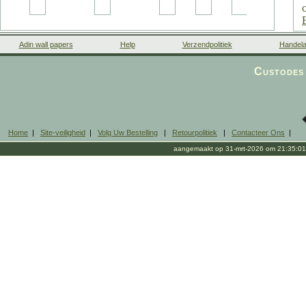
Adin wall papers
Help
Verzendpolitiek
Handela
Custodes 
Home
|
Site-veiligheid
|
Volg Uw Bestelling
|
Retourpolitiek
|
Contacteer Ons
|
aangemaakt op 31-mrt-2026 om 21:35:01