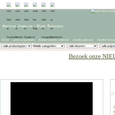
Antieke Juwelen
-
Oude Sieraden
Home
Latest acquisitions
Antique jewelry collection
Jewelry glossary
Jewelry lectur
Bezoek onze NIE