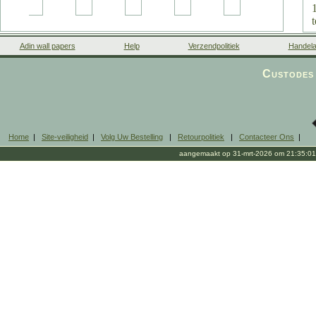
t
Adin wall papers
Help
Verzendpolitiek
Handela
Custodes 
i
Home
|
Site-veiligheid
|
Volg Uw Bestelling
|
Retourpolitiek
|
Contacteer Ons
|
aangemaakt op 31-mrt-2026 om 21:35:01
m