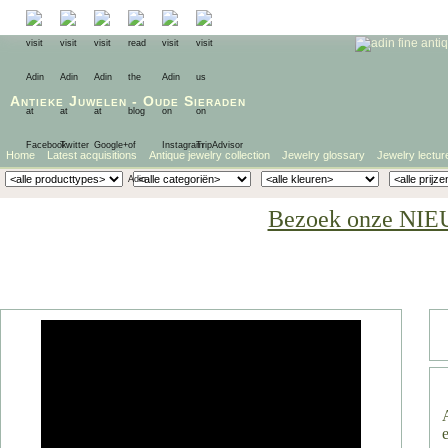
Antieke Juwelen
-
Oude Sieraden
Home
Latest acquisitions
Antique jewelry collection
Jewelry glossary
Jewelry lectur
Bezoek onze NIE