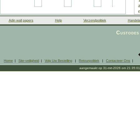
Adin wall papers
Help
Verzendpolitiek
Handela
Custodes 
Home
|
Site-veiligheid
|
Volg Uw Bestelling
|
Retourpolitiek
|
Contacteer Ons
|
aangemaakt op 31-mrt-2026 om 21:35:01
o