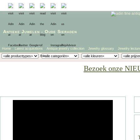
Antieke Juwelen
-
Oude Sieraden
Home
Latest acquisitions
Antique jewelry collection
Jewelry glossary
Jewelry lectur
Bezoek onze NIE