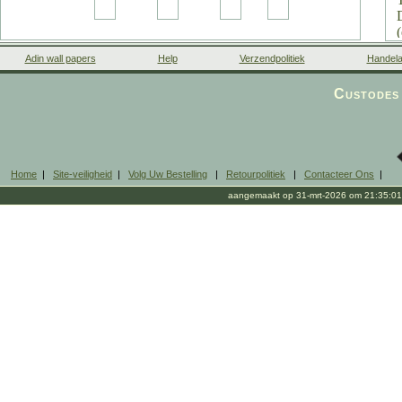
Adin wall papers
Help
Verzendpolitiek
Handela
Custodes 
Home
|
Site-veiligheid
|
Volg Uw Bestelling
|
Retourpolitiek
|
Contacteer Ons
|
aangemaakt op 31-mrt-2026 om 21:35:01