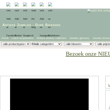
Antieke Juwelen
-
Oude Sieraden
Home
Latest acquisitions
Antique jewelry collection
Jewelry glossary
Jewelry lectur
Bezoek onze NIE
U