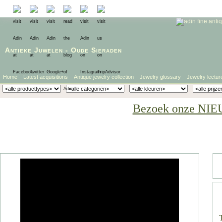
Antieke Juwelen
-
Oude Sieraden
Home
Latest acquisitions
Antique jewelry collection
Jewelry glossary
Jewelry lectur
Bezoek onze NIE