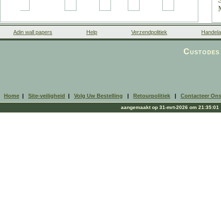
Adin wall papers
Help
Verzendpolitiek
Handela
Custodes 
Home
|
Site-veiligheid
|
Volg Uw Bestelling
|
Retourpolitiek
|
Contacteer On
aangemaakt op 31-mrt-2026 om 21:35:01