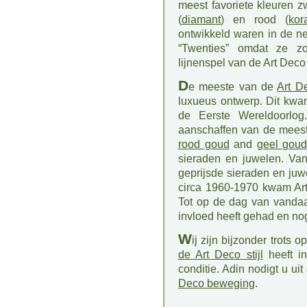
meest favoriete kleuren zw
(
diamant
) en rood (
kor
ontwikkeld waren in de n
“Twenties” omdat ze z
lijnenspel van de Art Deco s
D
e meeste van de
Art D
luxueus ontwerp. Dit kwa
de Eerste Wereldoorlog
aanschaffen van de mees
rood goud
and
geel gou
sieraden en juwelen. Van
geprijsde sieraden en juwel
circa 1960-1970 kwam Art
Tot op de dag van vandaa
invloed heeft gehad en nog
W
ij zijn bijzonder trots o
de Art Deco stijl
heeft in
conditie. Adin nodigt u u
Deco beweging
.