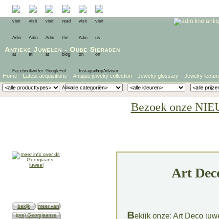
Antieke Juwelen
-
Oude Sieraden
Home
Latest acquisitions
Antique jewelry collection
Jewelry glossary
Jewelry lectur
Bezoek onze NIE
Art Dec
bekijk
meer van
B
ekijk onze:
Art Deco juw
(pre) Georgiaanse