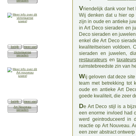
sieraden
V
riendelijk dank voor het
Wij denken dat u hier op 
zijn in oude en antieke j
in Art Deco sieraden en j
Deco sieraden en juwelen 
enkel die Art Deco siera
kwaliteitseisen voldoen. 
bekijk
meer van
Victoriaanse
sieraden en juwelen, di
sieraden
restaurateurs
en
taxateur
ruimstebreedste zin van h
W
ij geloven dat deze site
team met betrekking tot k
oude en antieke Art Dec
goede kwaliteit, die zeer d
bekijk
meer van
D
e Art Deco stijl is a b
Art Nouveau
sieraden
een enorme invloed had o
werd geintroduceerd in d
reactie op Art Nouveau. A
een zeer abstract ontwerp