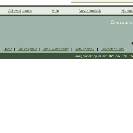
Adin wall papers
Help
Verzendpolitiek
Handela
Custodes 
Home
|
Site-veiligheid
|
Volg Uw Bestelling
|
Retourpolitiek
|
Contacteer Ons
|
aangemaakt op 31-mrt-2026 om 21:03:25