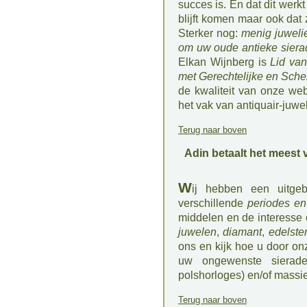
succes is. En dat dit werkt b
blijft komen maar ook dat
Sterker nog:
menig juwelie
om uw oude antieke siera
Elkan Wijnberg is
Lid va
met Gerechtelijke en Sche
de kwaliteit van onze web
het vak van antiquair-juwel
Terug naar boven
Adin betaalt het meest 
W
ij hebben een uitge
verschillende
periodes en 
middelen en de interesse
juwelen
,
diamant
,
edelste
ons en kijk hoe u door on
uw ongewenste sierade
polshorloges) en/of massie
Terug naar boven