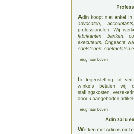
Profess
A
din koopt niet enkel i
advocaten
,
accountants
professionelen. Wij w
fabrikanten
,
banken
,
cu
executeurs
. Ongeacht wa
edelstenen
,
edelmetalen
e
Terug naar boven
I
n tegenstelling tot v
winkels betalen wij d
stallingskosten, verzeker
door u aangeboden artikel
Terug naar boven
Adin zal u 
W
erken met Adin is niet e