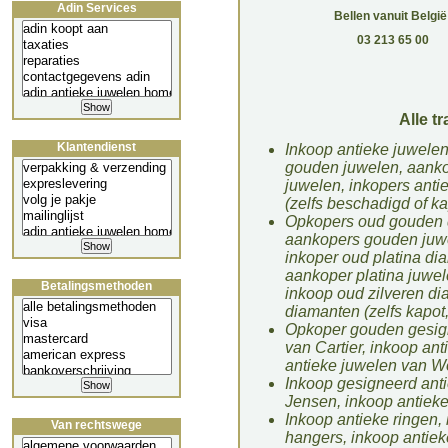
Adin Services
Bellen vanuit België
03 213 65 00
Alle tr
Klantendienst
Inkoop antieke juwelen
gouden juwelen, aanko
juwelen, inkopers anti
(zelfs beschadigd of ka
Opkopers oud gouden 
aankopers gouden juw
inkoper oud platina di
aankoper platina juwe
Betalingsmethoden
inkoop oud zilveren di
diamanten (zelfs kapot
Opkoper gouden gesign
van Cartier, inkoop an
antieke juwelen van Wol
Inkoop gesigneerd anti
Jensen, inkoop antiek
Inkoop antieke ringen,
Van rechtswege
hangers, inkoop antieke