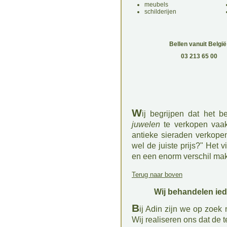
meubels
schilderijen
Bellen vanuit België
03 213 65 00
W
ij begrijpen dat het 
juwelen
te verkopen vaak
antieke sieraden verkopen
wel de juiste prijs?" Het
en een enorm verschil make
Terug naar boven
Wij behandelen iede
B
ij Adin zijn we op zoek 
Wij realiseren ons dat de 