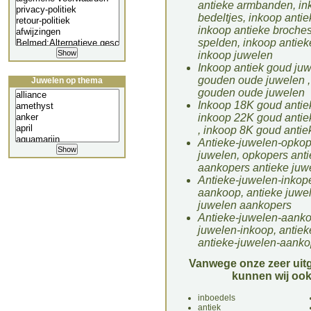
antieke armbanden, in
bedeltjes, inkoop anti
inkoop antieke broches
spelden, inkoop antie
inkoop juwelen
Inkoop antiek goud juw
gouden oude juwelen ,
Juwelen op thema
gouden oude juwelen
Inkoop 18K goud antiek
inkoop 22K goud antie
, inkoop 8K goud antie
Antieke-juwelen-opkop
juwelen, opkopers anti
aankopers antieke juw
Antieke-juwelen-inkope
aankoop, antieke juwel
juwelen aankopers
Antieke-juwelen-aanko
juwelen-inkoop, antiek
antieke-juwelen-aanko
Vanwege onze zeer uitg
kunnen wij ook
inboedels
antiek