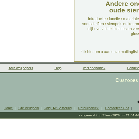
Andere on
oude sier
introductie
•
functie
•
material
voorschriften
•
stempels en keur
stijl-overzicht
•
imitaties en ve
glos
klik hier om u aan onze mailinglist
Adin wall papers
Help
Verzendpolitiek
Handela
Custodes 
Home
|
Site-veiligheid
|
Volg Uw Bestelling
|
Retourpolitiek
|
Contacteer Ons
|
aangemaakt op 31-mrt-2026 om 21:04:44