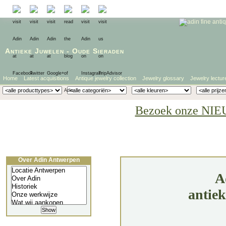
Antieke Juwelen
-
Oude Sieraden
Home
Latest acquisitions
Antique jewelry collection
Jewelry glossary
Jewelry lectur
Bezoek onze NIE
Over Adin Antwerpen
A
antie