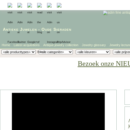
Antieke Juwelen
-
Oude Sieraden
Home
Latest acquisitions
Antique jewelry collection
Jewelry glossary
Jewelry lectur
Bezoek onze NIE