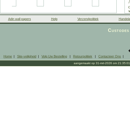
Adin wall papers
Help
Verzendpolitiek
Handela
Custodes 
Home
|
Site-veiligheid
|
Volg Uw Bestelling
|
Retourpolitiek
|
Contacteer Ons
|
aangemaakt op 31-mrt-2026 om 21:35:01