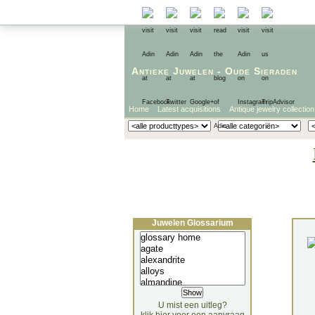
Antieke Juwelen
-
Oude Sieraden
Home
Latest acquisitions
Antique jewelry collection
Juwelen Glossarium
U mist een uitleg?