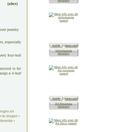
sieraden
(alles)
rs, especially
bekijk
meer van
Victoriaanse
sieraden
ery four-leaf
 second is for
 hangs a 4-leaf
bekijk
meer van
Art Nouveau
sieraden
ingen en
 te dragen
•
ferentie
•