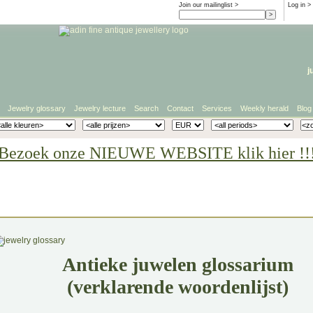
Join our mailinglist >
Log in
>
j
Jewelry glossary
Jewelry lecture
Search
Contact
Services
Weekly herald
Blog
Bezoek onze NIEUWE WEBSITE klik hier !!
Antieke juwelen glossarium
(verklarende woordenlijst)