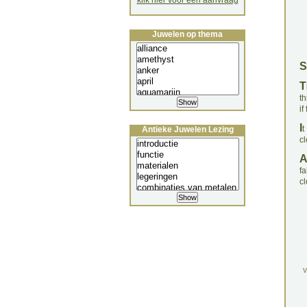
klik hier voor een aanvraag
Juwelen op thema
S
T
th
if
I
t
Antieke Juwelen Lezing
cl
fa
c
v