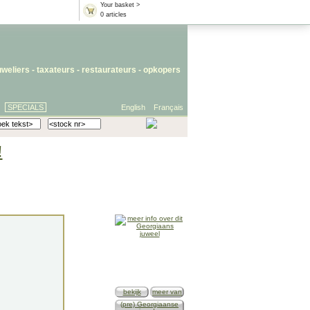
Your basket >
0 articles
uweliers
-
taxateurs
-
restaurateurs
-
opkopers
SPECIALS
English
Français
!
bekijk
meer van
(pre) Georgiaanse