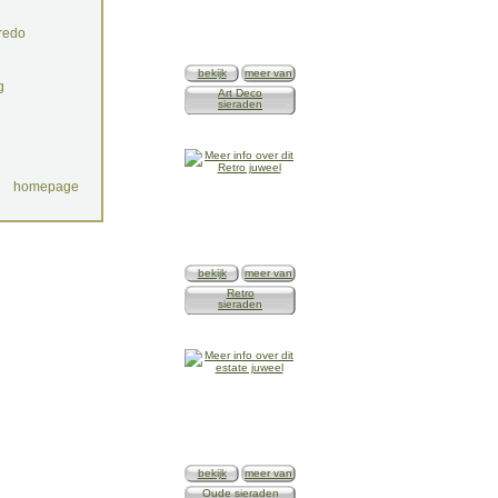
redo
bekijk
meer van
g
Art Deco
sieraden
homepage
bekijk
meer van
Retro
sieraden
bekijk
meer van
Oude sieraden