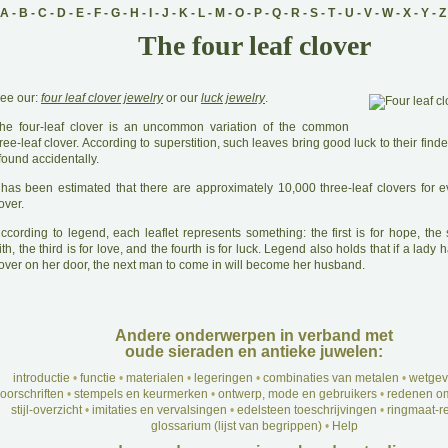
A
-
B
-
C
-
D
-
E
-
F
-
G
-
H
-
I
-
J
-
K
-
L
-
M
-
O
-
P
-
Q
-
R
-
S
-
T
-
U
-
V
-
W
-
X
-
Y
-
Z
The four leaf clover
ee our:
four leaf clover jewelry
or our
luck jewelry
.
he four-leaf clover is an uncommon variation of the common
ree-leaf clover. According to superstition, such leaves bring good luck to their finde
 found accidentally.
 has been estimated that there are approximately 10,000 three-leaf clovers for ev
over.
A
ccording to legend, each leaflet represents something: the first is for hope, the
ith, the third is for love, and the fourth is for luck. Legend also holds that if a lady
lover on her door, the next man to come in will become her husband.
Andere onderwerpen in verband met
oude sieraden en antieke juwelen:
introductie
•
functie
•
materialen
•
legeringen
•
combinaties van metalen
•
wetgev
oorschriften
•
stempels en keurmerken
•
ontwerp, mode en gebruikers
•
redenen om
stijl-overzicht
•
imitaties en vervalsingen
•
edelsteen toeschrijvingen
•
ringmaat-re
glossarium (lijst van begrippen)
•
Help