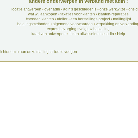
andere onderwerpen in verband met adin :
locatie antwerpen
•
over adin
•
adin's geschiedenis
•
onze werkwijze
•
ons c
wat wij aankopen
•
taxaties voor klanten
•
klanten-reparaties
tevreden klanten
•
atelier
•
een herstellings-project
•
mailinglijst
betalingsmethoden
•
algemene voorwaarden
•
verpakking en verzendin
expres-bezorging
•
volg uw bestelling
kaart van antwerpen
•
linken uitwisselen met adin
•
Help
ik hier om u aan onze mailinglist toe te voegen