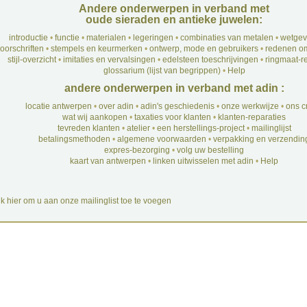
Andere onderwerpen in verband met
oude sieraden en antieke juwelen:
introductie
•
functie
•
materialen
•
legeringen
•
combinaties van metalen
•
wetgev
oorschriften
•
stempels en keurmerken
•
ontwerp, mode en gebruikers
•
redenen om
stijl-overzicht
•
imitaties en vervalsingen
•
edelsteen toeschrijvingen
•
ringmaat-re
glossarium (lijst van begrippen)
•
Help
andere onderwerpen in verband met adin :
locatie antwerpen
•
over adin
•
adin's geschiedenis
•
onze werkwijze
•
ons c
wat wij aankopen
•
taxaties voor klanten
•
klanten-reparaties
tevreden klanten
•
atelier
•
een herstellings-project
•
mailinglijst
betalingsmethoden
•
algemene voorwaarden
•
verpakking en verzendin
expres-bezorging
•
volg uw bestelling
kaart van antwerpen
•
linken uitwisselen met adin
•
Help
ik hier om u aan onze mailinglist toe te voegen