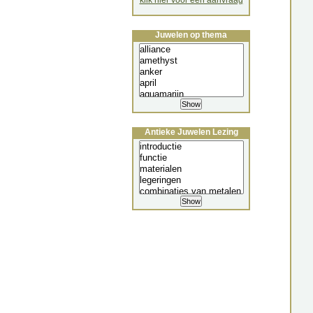
klik hier voor een aanvraag
Juwelen op thema
Antieke Juwelen Lezing