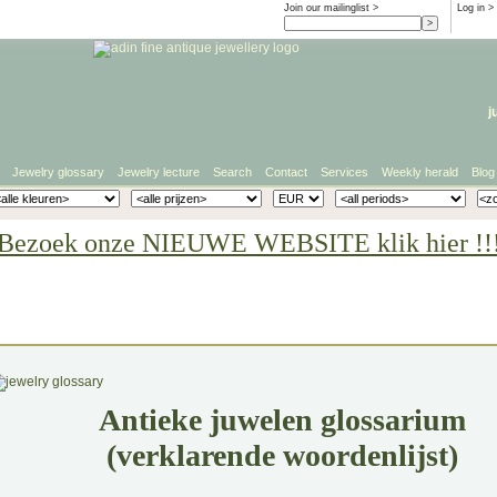
Join our mailinglist >
Log in
>
j
Jewelry glossary
Jewelry lecture
Search
Contact
Services
Weekly herald
Blog
Bezoek onze NIEUWE WEBSITE klik hier !!
Antieke juwelen glossarium
(verklarende woordenlijst)