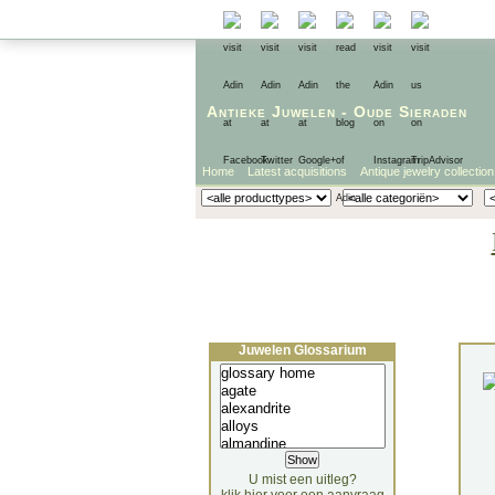
Antieke Juwelen
-
Oude Sieraden
Home
Latest acquisitions
Antique jewelry collection
Juwelen Glossarium
U mist een uitleg?