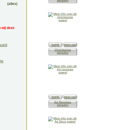
sieraden
(alles)
 wij deze
guard
bekijk
meer van
Victoriaanse
sieraden
yle
bekijk
meer van
Art Nouveau
sieraden