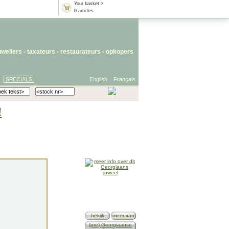
Your basket >
0 articles
uweliers
-
taxateurs
-
restaurateurs
-
opkopers
SPECIALS
English
Français
!
bekijk
meer van
(pre) Georgiaanse