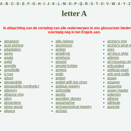
A
-
B
-
C
-
D
-
E
-
F
-
G
-
H
-
I
-
J
-
K
-
L
-
M
-
O
-
P
-
Q
-
R
-
S
-
T
-
U
-
V
-
W
-
X
-
Y
-
Z
letter A
In afwachting van de vertaling van alle onderwerpen in ons glossarium bieden
voorlopig nog in het Engels aan.
abraision
alto-relievo
archer's ring
acid etching
aluminium
archer's wrist 
adaptation
amber
ares
aegis
amethyst
art deco style
agate
amphora
artemis
aglet
amulet
art nouveau st
aigrette
amulet holder
articulated
aiguillette
angels
artificial pearl
à jour
ankh
arts and crafts
albert
anklet
assay
alexandrite
anklet with toe rings
assayer
alexandrite (synthetic)
antique jewelry
assaying
allegory
aphrodite
assay master
alliance ring
apollo
asterism
alloy
apostles' stones
athena
almandine
aquamarine
attribute
aloes wood
archaeological jewelry
aureole
alpaca
archaic