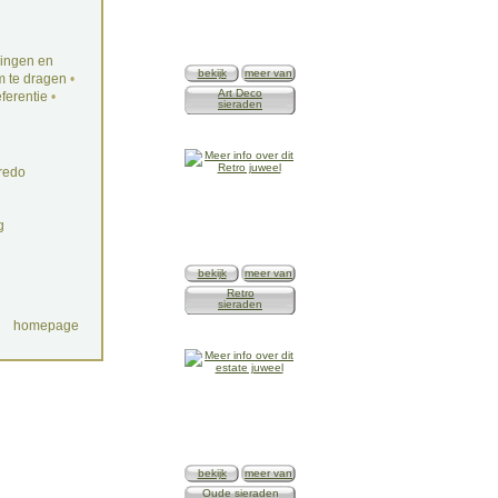
ingen en
bekijk
meer van
 te dragen
•
Art Deco
ferentie
•
sieraden
redo
g
bekijk
meer van
Retro
sieraden
homepage
bekijk
meer van
Oude sieraden