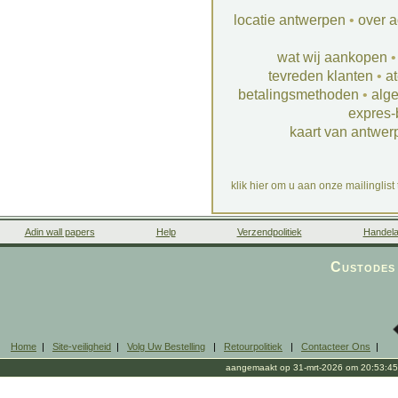
locatie antwerpen
•
over a
wat wij aankopen
tevreden klanten
•
at
betalingsmethoden
•
alg
expres-
kaart van antwer
klik hier om u aan onze mailinglist
Adin wall papers
Help
Verzendpolitiek
Handela
Custodes 
Home
|
Site-veiligheid
|
Volg Uw Bestelling
|
Retourpolitiek
|
Contacteer Ons
|
aangemaakt op 31-mrt-2026 om 20:53:45