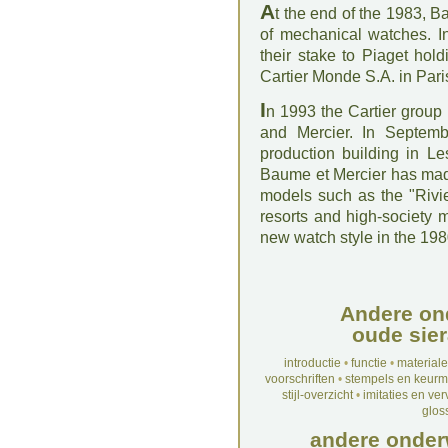
A
t the end of the 1983, 
of mechanical watches. I
their stake to Piaget hol
Cartier Monde S.A. in Pari
I
n 1993 the Cartier grou
and Mercier. In Septe
production building in Le
Baume et Mercier has made
models such as the "Rivie
resorts and high-society 
new watch style in the 198
Andere on
oude sier
introductie
•
functie
•
material
voorschriften
•
stempels en keur
stijl-overzicht
•
imitaties en ve
glos
andere onder