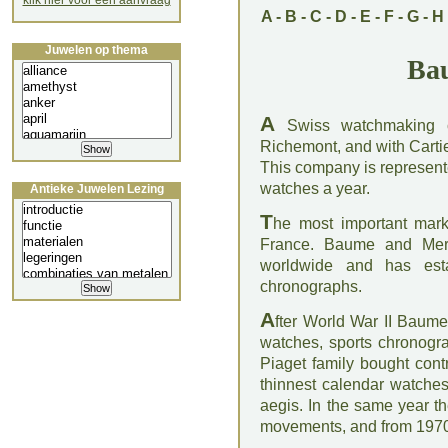
klik hier voor een aanvraag
A
-
B
-
C
-
D
-
E
-
F
-
G
-
H
Juwelen op thema
Ba
A
Swiss watchmaking c
Richemont, and with Cartie
This company is represent
watches a year.
Antieke Juwelen Lezing
T
he most important marke
France. Baume and Merci
worldwide and has esta
chronographs.
A
fter World War II Baume
watches, sports chronogra
Piaget family bought cont
thinnest calendar watches
aegis. In the same year t
movements, and from 1970