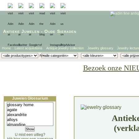
Antieke Juwelen
-
Oude Sieraden
Home
Latest acquisitions
Antique jewelry collection
Jewelry glossary
Jewelry lectur
Bezoek onze NIE
Juwelen Glossarium
Antiek
(verkl
U mist een uitleg?