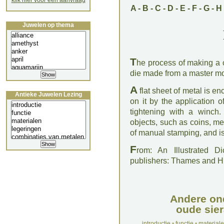
klik hier voor een aanvraag
A
-
B
-
C
-
D
-
E
-
F
-
G
-
H
Juwelen op thema
T
he process of making a c
die made from a master mo
A
flat sheet of metal is en
Antieke Juwelen Lezing
on it by the application 
tightening with a winch
objects, such as coins, me
of manual stamping, and is 
F
rom: An Illustrated D
publishers: Thames and 
Andere on
oude sier
introductie
•
functie
•
material