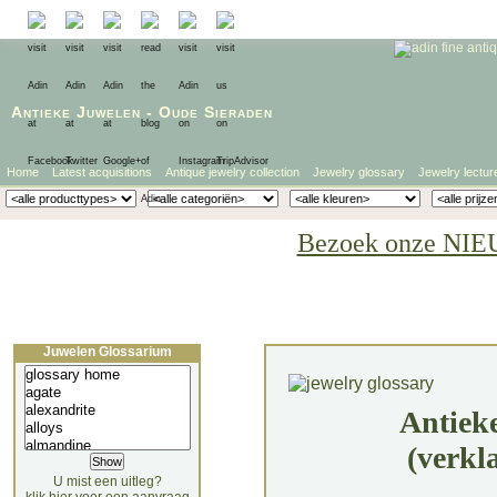
Antieke Juwelen
-
Oude Sieraden
Home
Latest acquisitions
Antique jewelry collection
Jewelry glossary
Jewelry lectur
Bezoek onze NIE
Juwelen Glossarium
Antiek
(verkl
U mist een uitleg?