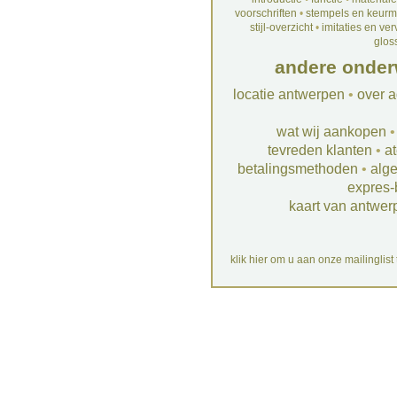
voorschriften
•
stempels en keur
stijl-overzicht
•
imitaties en ve
glos
andere onder
locatie antwerpen
•
over a
wat wij aankopen
tevreden klanten
•
at
betalingsmethoden
•
alg
expres-
kaart van antwer
klik hier om u aan onze mailinglist