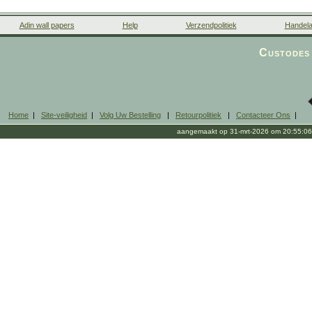
Adin wall papers
Help
Verzendpolitiek
Handela
Custodes 
Home
|
Site-veiligheid
|
Volg Uw Bestelling
|
Retourpolitiek
|
Contacteer Ons
|
aangemaakt op 31-mrt-2026 om 20:55:06