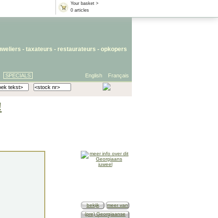
Your basket >
0 articles
uweliers
-
taxateurs
-
restaurateurs
-
opkopers
SPECIALS
English
Français
!
bekijk
meer van
(pre) Georgiaanse