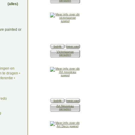
sieraden
(alles)
re painted or
bekijk
meer van
Victoriaanse
sieraden
ingen en
 te dragen
•
ferentie
•
redo
bekijk
meer van
Art Nouveau
sieraden
g