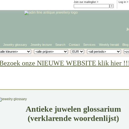
Join our mailinglist >
Log in
>
j
Jewelry glossary
Jewelry lecture
Search
Contact
Services
Weekly herald
Blog
Bezoek onze NIEUWE WEBSITE klik hier !!
Antieke juwelen glossarium
(verklarende woordenlijst)