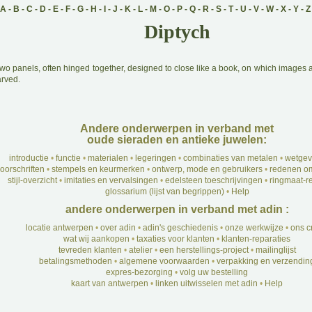
A
-
B
-
C
-
D
-
E
-
F
-
G
-
H
-
I
-
J
-
K
-
L
-
M
-
O
-
P
-
Q
-
R
-
S
-
T
-
U
-
V
-
W
-
X
-
Y
-
Z
Diptych
wo panels, often hinged together, designed to close like a book, on which images a
arved.
Andere onderwerpen in verband met
oude sieraden en antieke juwelen:
introductie
•
functie
•
materialen
•
legeringen
•
combinaties van metalen
•
wetgev
oorschriften
•
stempels en keurmerken
•
ontwerp, mode en gebruikers
•
redenen om
stijl-overzicht
•
imitaties en vervalsingen
•
edelsteen toeschrijvingen
•
ringmaat-re
glossarium (lijst van begrippen)
•
Help
andere onderwerpen in verband met adin :
locatie antwerpen
•
over adin
•
adin's geschiedenis
•
onze werkwijze
•
ons c
wat wij aankopen
•
taxaties voor klanten
•
klanten-reparaties
tevreden klanten
•
atelier
•
een herstellings-project
•
mailinglijst
betalingsmethoden
•
algemene voorwaarden
•
verpakking en verzendin
expres-bezorging
•
volg uw bestelling
kaart van antwerpen
•
linken uitwisselen met adin
•
Help