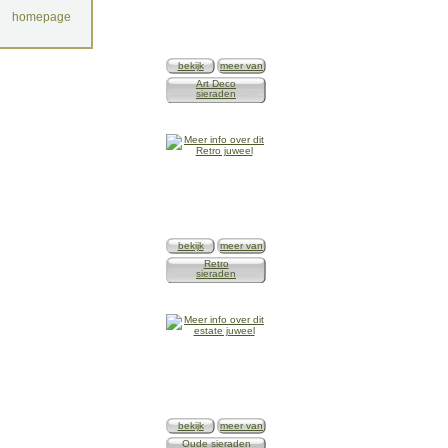
homepage
bekijk
meer van
Art Deco
sieraden
bekijk
meer van
Retro
sieraden
bekijk
meer van
Oude sieraden