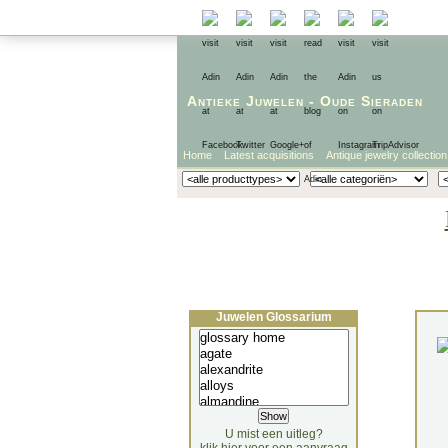
Antieke Juwelen
-
Oude Sieraden
Home
Latest acquisitions
Antique jewelry collection
Juwelen Glossarium
U mist een uitleg?