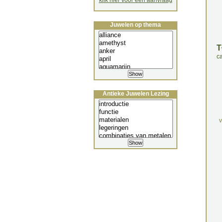
klik hier voor een aanvraag
Juwelen op thema
T
c
Antieke Juwelen Lezing
v