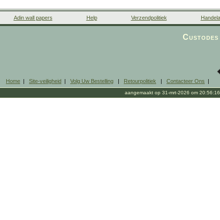
Adin wall papers
Help
Verzendpolitiek
Handela
Custodes 
Home
|
Site-veiligheid
|
Volg Uw Bestelling
|
Retourpolitiek
|
Contacteer Ons
|
aangemaakt op 31-mrt-2026 om 20:56:16