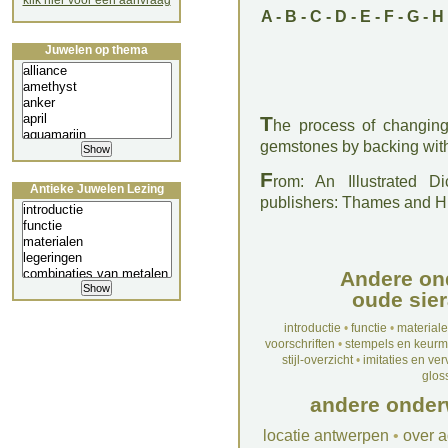
klik hier voor een aanvraag
A
-
B
-
C
-
D
-
E
-
F
-
G
-
H
Juwelen op thema
T
he process of changing
gemstones by backing wi
F
rom: An Illustrated D
Antieke Juwelen Lezing
publishers: Thames and 
Andere on
oude sier
introductie
•
functie
•
material
voorschriften
•
stempels en keur
stijl-overzicht
•
imitaties en ve
glos
andere onder
locatie antwerpen
•
over a