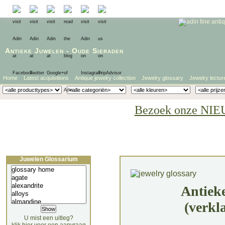
Antieke Juwelen
-
Oude Sieraden
Home
Latest acquisitions
Antique jewelry collection
Jewelry glossary
Jewelry lectur
Bezoek onze NIE
Juwelen Glossarium
Antiek
(verkl
U mist een uitleg?