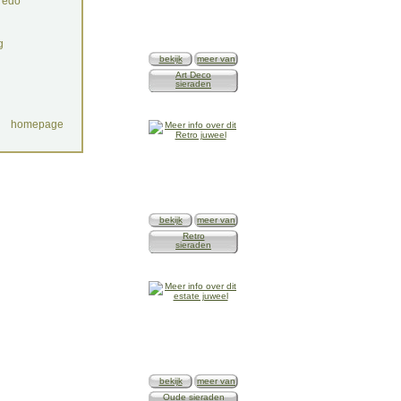
redo
g
bekijk
meer van
Art Deco
sieraden
homepage
bekijk
meer van
Retro
sieraden
bekijk
meer van
Oude sieraden