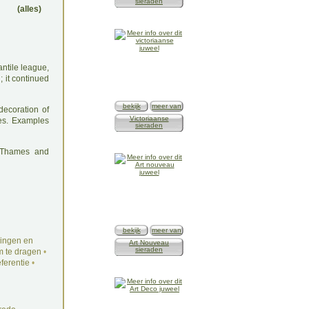
sieraden
(alles)
antile league,
 it continued
bekijk
meer van
decoration of
Victoriaanse
nes. Examples
sieraden
: Thames and
bekijk
meer van
ingen en
Art Nouveau
sieraden
 te dragen
•
ferentie
•