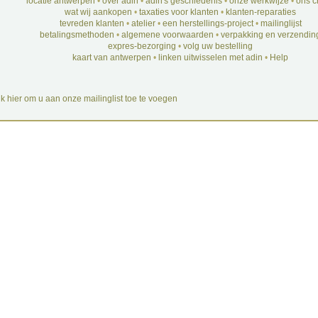
locatie antwerpen
•
over adin
•
adin's geschiedenis
•
onze werkwijze
•
ons c
wat wij aankopen
•
taxaties voor klanten
•
klanten-reparaties
tevreden klanten
•
atelier
•
een herstellings-project
•
mailinglijst
betalingsmethoden
•
algemene voorwaarden
•
verpakking en verzendin
expres-bezorging
•
volg uw bestelling
kaart van antwerpen
•
linken uitwisselen met adin
•
Help
ik hier om u aan onze mailinglist toe te voegen