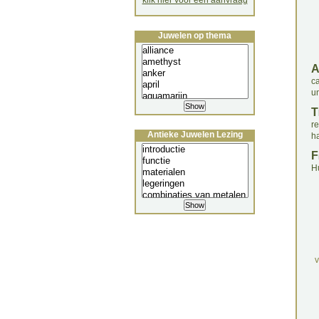
klik hier voor een aanvraag
Juwelen op thema
c
un
T
r
Antieke Juwelen Lezing
h
F
H
v