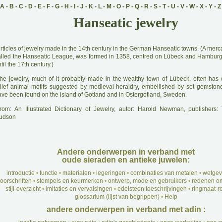
A
-
B
-
C
-
D
-
E
-
F
-
G
-
H
-
I
-
J
-
K
-
L
-
M
-
O
-
P
-
Q
-
R
-
S
-
T
-
U
-
V
-
W
-
X
-
Y
-
Z
Hanseatic jewelry
A
rticles of jewelry made in the 14th century in the German Hanseatic towns. (A merc
alled the Hanseatic League, was formed in 1358, centred on Lübeck and Hamburg;
til the 17th century.)
he jewelry, much of it probably made in the wealthy town of Lübeck, often has 
elief animal motifs suggested by medieval heraldry, embellished by set gemsto
ave been found on the island of Gotland and in Ostergotland, Sweden.
rom: An Illustrated Dictionary of Jewelry, autor: Harold Newman, publishers
udson
Andere onderwerpen in verband met
oude sieraden en antieke juwelen:
introductie
•
functie
•
materialen
•
legeringen
•
combinaties van metalen
•
wetgev
oorschriften
•
stempels en keurmerken
•
ontwerp, mode en gebruikers
•
redenen om
stijl-overzicht
•
imitaties en vervalsingen
•
edelsteen toeschrijvingen
•
ringmaat-re
glossarium (lijst van begrippen)
•
Help
andere onderwerpen in verband met adin :