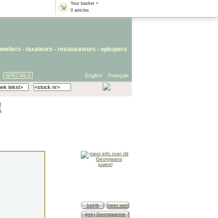
Your basket >
0 articles
uweliers
-
taxateurs
-
restaurateurs
-
opkopers
SPECIALS
English
Français
!
bekijk
meer van
(pre) Georgiaanse