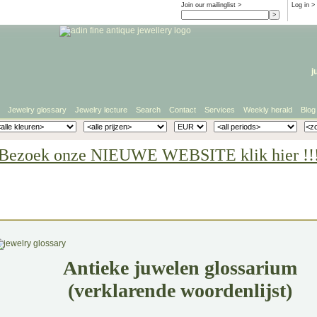
Join our mailinglist >
Log in
>
j
Jewelry glossary
Jewelry lecture
Search
Contact
Services
Weekly herald
Blog
Bezoek onze NIEUWE WEBSITE klik hier !!
Antieke juwelen glossarium
(verklarende woordenlijst)