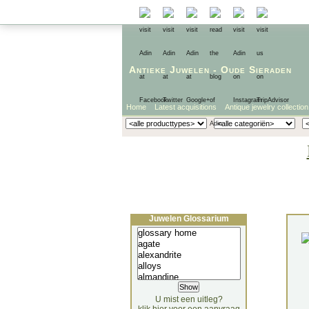
Antieke Juwelen
-
Oude Sieraden
Home
Latest acquisitions
Antique jewelry collection
Juwelen Glossarium
U mist een uitleg?