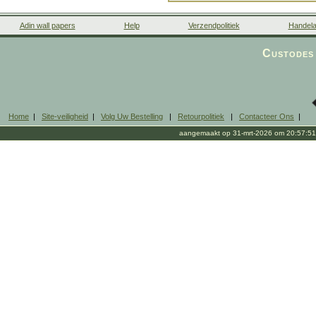
Adin wall papers
Help
Verzendpolitiek
Handela
Custodes 
Home
|
Site-veiligheid
|
Volg Uw Bestelling
|
Retourpolitiek
|
Contacteer Ons
|
aangemaakt op 31-mrt-2026 om 20:57:51