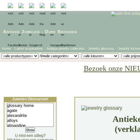
Antieke Juwelen
-
Oude Sieraden
Home
Latest acquisitions
Antique jewelry collection
Jewelry glossary
Jewelry lectur
Bezoek onze NIE
Juwelen Glossarium
Antiek
(verkl
U mist een uitleg?