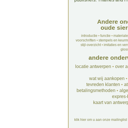
Andere on
oude sier
introductie
•
functie
•
material
voorschriften
•
stempels en keur
stijl-overzicht
•
imitaties en ve
glos
andere onder
locatie antwerpen
•
over a
wat wij aankopen
tevreden klanten
•
at
betalingsmethoden
•
alg
expres-
kaart van antwer
klik hier om u aan onze mailinglist