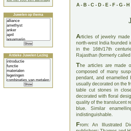
klik hier voor een aanvraag
A
-
B
-
C
-
D
-
E
-
F
-
G
-
H
Juwelen op thema
A
rticles of jewelry made
north-west India founded 
in the 16th/17th centur
Rajasthan (formerly called
Antieke Juwelen Lezing
T
he articles are made of
composed of many susp
pendant, and enamelled 
usually decorated on the f
table cut stones in clos
decorated with floral desi
quality of the translucent 
blue. Similar enamell
indistinguishable.
F
rom: An Illustrated D
publishers: Thames and 