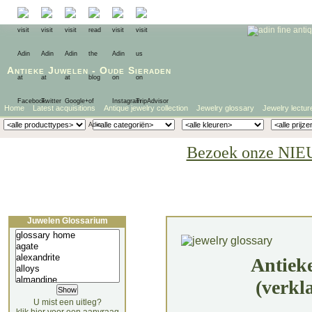
Antieke Juwelen
-
Oude Sieraden
Home
Latest acquisitions
Antique jewelry collection
Jewelry glossary
Jewelry lectur
Bezoek onze NIE
Juwelen Glossarium
Antiek
(verkl
U mist een uitleg?