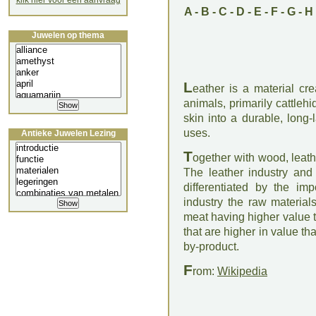
klik hier voor een aanvraag
A
-
B
-
C
-
D
-
E
-
F
-
G
-
H
Juwelen op thema
L
eather is a material cr
animals, primarily cattleh
skin into a durable, long-
uses.
Antieke Juwelen Lezing
T
ogether with wood, leath
The leather industry and t
differentiated by the imp
industry the raw material
meat having higher value t
that are higher in value t
by-product.
F
rom:
Wikipedia