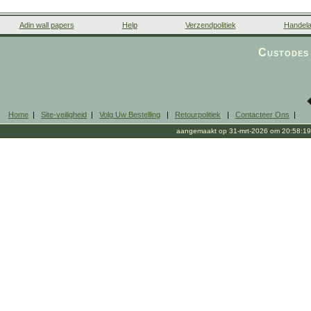
Adin wall papers
Help
Verzendpolitiek
Handela
Custodes 
Home
|
Site-veiligheid
|
Volg Uw Bestelling
|
Retourpolitiek
|
Contacteer Ons
|
aangemaakt op 31-mrt-2026 om 20:58:19