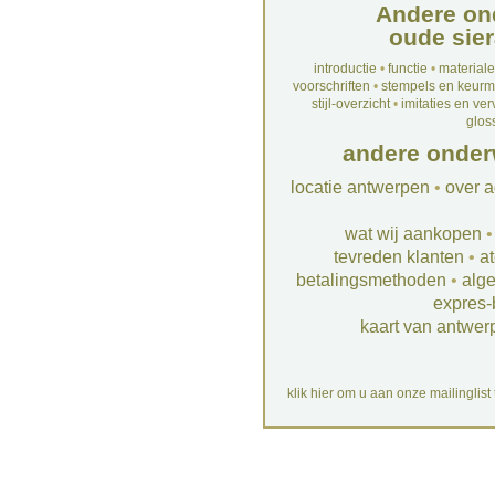
Andere on
oude sier
introductie
•
functie
•
material
voorschriften
•
stempels en keur
stijl-overzicht
•
imitaties en ve
glos
andere onder
locatie antwerpen
•
over a
wat wij aankopen
tevreden klanten
•
at
betalingsmethoden
•
alg
expres-
kaart van antwer
klik hier om u aan onze mailinglist