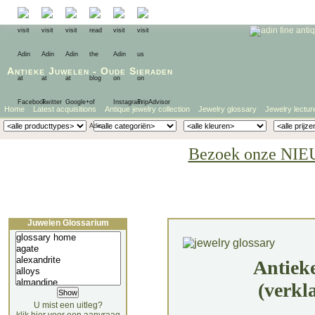
Antieke Juwelen
-
Oude Sieraden
Home
Latest acquisitions
Antique jewelry collection
Jewelry glossary
Jewelry lectur
Bezoek onze NIE
Juwelen Glossarium
Antiek
(verkl
U mist een uitleg?