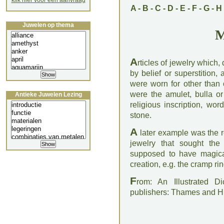
klik hier voor een aanvraag
A
-
B
-
C
-
D
-
E
-
F
-
G
-
H
Juwelen op thema
M
A
rticles of jewelry which
by belief or superstition
were worn for other than 
were the amulet, bulla or
Antieke Juwelen Lezing
religious inscription, wo
stone.
A
later example was the re
jewelry that sought the
supposed to have magical
creation, e.g. the cramp ri
F
rom: An Illustrated D
publishers: Thames and 