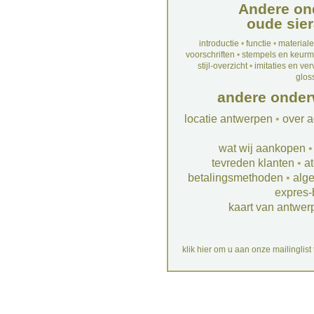
Andere on
oude sier
introductie
•
functie
•
material
voorschriften
•
stempels en keur
stijl-overzicht
•
imitaties en ve
glos
andere onder
locatie antwerpen
•
over a
wat wij aankopen
tevreden klanten
•
at
betalingsmethoden
•
alg
expres-
kaart van antwer
klik hier om u aan onze mailinglist