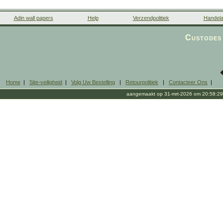
Adin wall papers
Help
Verzendpolitiek
Handela
Custodes 
Home
|
Site-veiligheid
|
Volg Uw Bestelling
|
Retourpolitiek
|
Contacteer Ons
|
aangemaakt op 31-mrt-2026 om 20:58:29