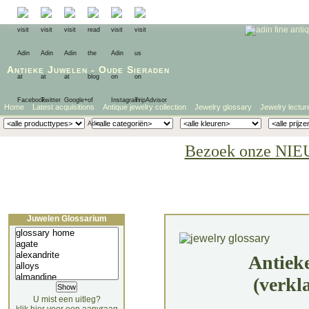
Antieke Juwelen
-
Oude Sieraden
Home
Latest acquisitions
Antique jewelry collection
Jewelry glossary
Jewelry lectur
Bezoek onze NIE
Juwelen Glossarium
Antiek
(verkl
U mist een uitleg?