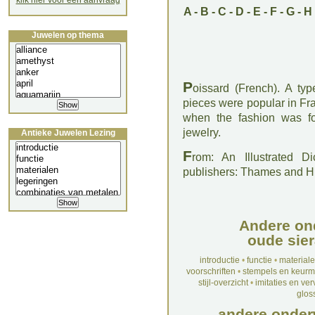
klik hier voor een aanvraag
A
-
B
-
C
-
D
-
E
-
F
-
G
-
H
Juwelen op thema
P
oissard (French). A ty
pieces were popular in Fra
when the fashion was fo
jewelry.
Antieke Juwelen Lezing
F
rom: An Illustrated D
publishers: Thames and 
Andere on
oude sier
introductie
•
functie
•
material
voorschriften
•
stempels en keur
stijl-overzicht
•
imitaties en ve
glos
andere onder