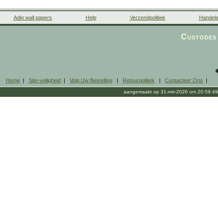
Adin wall papers
Help
Verzendpolitiek
Handela
Custodes 
Home
|
Site-veiligheid
|
Volg Uw Bestelling
|
Retourpolitiek
|
Contacteer Ons
|
aangemaakt op 31-mrt-2026 om 20:59:49