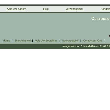
Adin wall papers
Help
Verzendpolitiek
Handela
Custodes 
Home
|
Site-veiligheid
|
Volg Uw Bestelling
|
Retourpolitiek
|
Contacteer Ons
|
aangemaakt op 31-mrt-2026 om 21:01:08