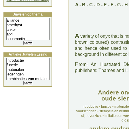
klik hier voor een aanvraag
A
-
B
-
C
-
D
-
E
-
F
-
G
-
H
Juwelen op thema
A
variety of onyx that is 
brown coloured) contrasti
and hence often used t
background in different col
Antieke Juwelen Lezing
F
rom: An Illustrated D
publishers: Thames and 
Andere on
oude sier
introductie
•
functie
•
material
voorschriften
•
stempels en keur
stijl-overzicht
•
imitaties en ve
glos
andere onder