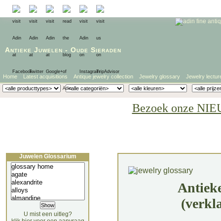
Antieke Juwelen
-
Oude Sieraden
Home
Latest acquisitions
Antique jewelry collection
Jewelry glossary
Jewelry lectur
Bezoek onze NIE
Juwelen Glossarium
Antiek
(verkl
U mist een uitleg?