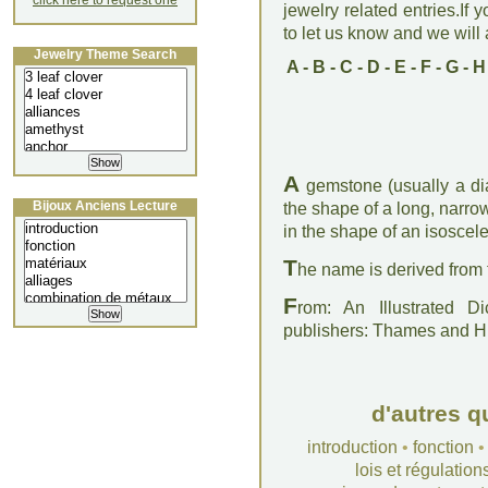
click here to request one
jewelry related entries.If 
to let us know and we will a
Jewelry Theme Search
A
-
B
-
C
-
D
-
E
-
F
-
G
-
H
A
gemstone (usually a dia
Bijoux Anciens Lecture
the shape of a long, narro
in the shape of an isoscele
T
he name is derived from 
F
rom: An Illustrated D
publishers: Thames and 
d'autres q
introduction
•
fonction
lois et régulation