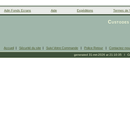
Adin Fonds Ecrans
Aide
Expéditions
Termes de 
Facebook
Custodes 
Accueil
|
Sécurité du site
|
Suivi Votre Commande
|
Police Retour
|
Contactez-no
generated 31-mrt-2026 at 21:10:35 l Cop