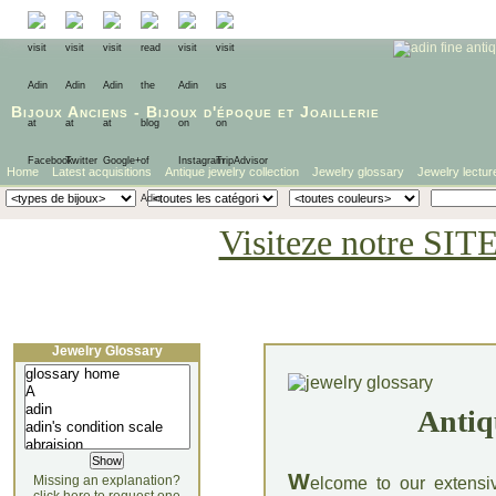
Bijoux Anciens
-
Bijoux d'époque
et
Joaillerie
Home
Latest acquisitions
Antique jewelry collection
Jewelry glossary
Jewelry lectur
Visiteze notre SIT
Jewelry Glossary
Antiq
W
Missing an explanation?
elcome to our extensi