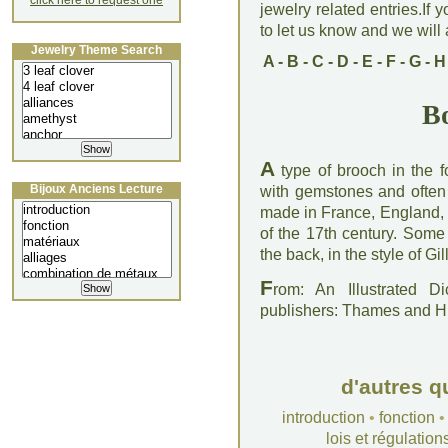
click here to request one
jewelry related entries.If 
to let us know and we will a
Jewelry Theme Search
A
-
B
-
C
-
D
-
E
-
F
-
G
-
H
B
A
type of brooch in the f
Bijoux Anciens Lecture
with gemstones and often
made in France, England, 
of the 17th century. Some
the back, in the style of Gi
F
rom: An Illustrated D
publishers: Thames and 
d'autres q
introduction
•
fonction
lois et régulation