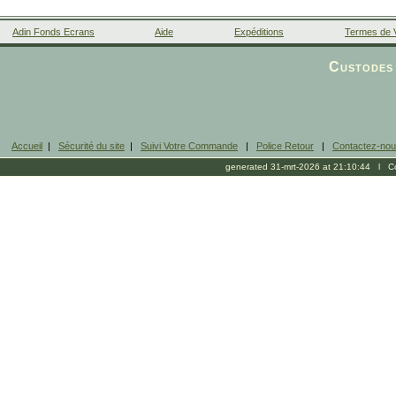
Adin Fonds Ecrans
Aide
Expéditions
Termes de 
Facebook
Custodes 
Accueil
|
Sécurité du site
|
Suivi Votre Commande
|
Police Retour
|
Contactez-no
generated 31-mrt-2026 at 21:10:44 l Cop