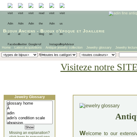
Bijoux Anciens
-
Bijoux d'époque
et
Joaillerie
Home
Latest acquisitions
Antique jewelry collection
Jewelry glossary
Jewelry lectur
Visiteze notre SIT
Jewelry Glossary
Antiq
W
Missing an explanation?
elcome to our extensi