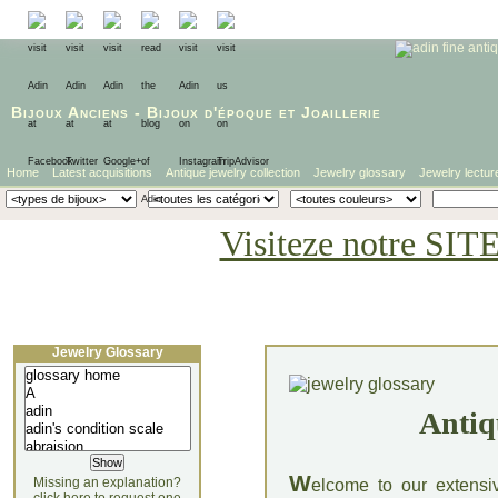
Bijoux Anciens
-
Bijoux d'époque
et
Joaillerie
Home
Latest acquisitions
Antique jewelry collection
Jewelry glossary
Jewelry lectur
Visiteze notre SIT
Jewelry Glossary
Antiq
W
Missing an explanation?
elcome to our extensi