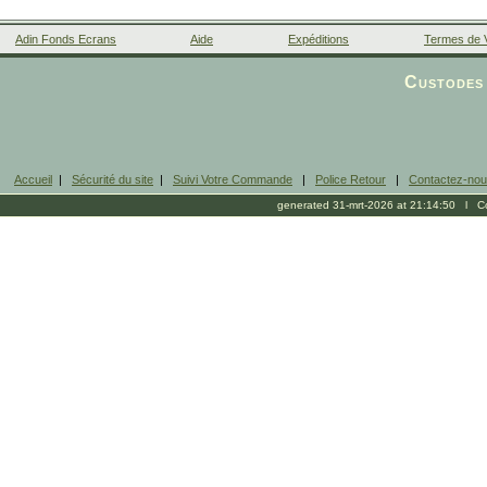
Adin Fonds Ecrans
Aide
Expéditions
Termes de 
Facebook
Custodes 
Accueil
|
Sécurité du site
|
Suivi Votre Commande
|
Police Retour
|
Contactez-no
generated 31-mrt-2026 at 21:14:50 l Cop