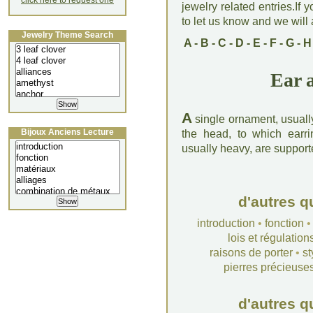
click here to request one
jewelry related entries.If 
to let us know and we will a
Jewelry Theme Search
A
-
B
-
C
-
D
-
E
-
F
-
G
-
H
Ear 
A
single ornament, usually
Bijoux Anciens Lecture
the head, to which earri
usually heavy, are supporte
d'autres q
introduction
•
fonction
lois et régulation
raisons de porter
•
st
pierres précieuse
d'autres q