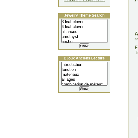
click here to request one
Jewelry Theme Search
an
F
H
Bijoux Anciens Lecture