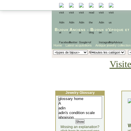
Bijoux Anciens
-
Bijoux d'époque
et
Home
Latest acquisitions
Antique jewelry collection
Visit
Jewelry Glossary
Missing an explanation?
yo