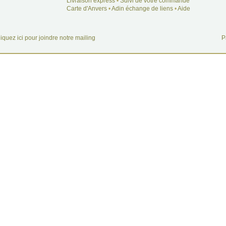
Livraison express
•
Suivi de votre commande
Carte d'Anvers
•
Adin échange de liens
•
Aide
iquez ici pour joindre notre mailing
P