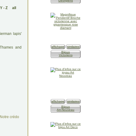
Géorgiens
Y
-
Z
all
German lapis'
affichage
similaires
: Thames and
Bijoux
Victoriens
affichage
similaires
Bijoux
Art-Nouveau
Notre crédo
n