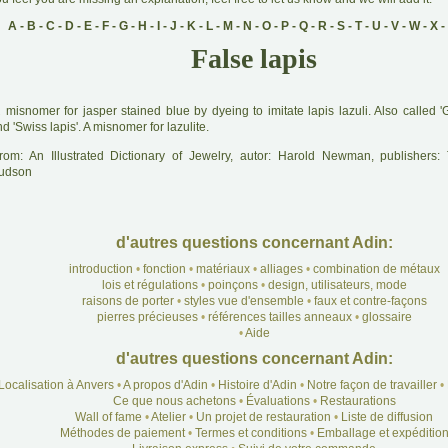
A
-
B
-
C
-
D
-
E
-
F
-
G
-
H
-
I
-
J
-
K
-
L
-
M
-
N
-
O
-
P
-
Q
-
R
-
S
-
T
-
U
-
V
-
W
-
X
-
False lapis
A
misnomer for jasper stained blue by dyeing to imitate lapis lazuli. Also called '
d 'Swiss lapis'. A misnomer for lazulite.
rom: An Illustrated Dictionary of Jewelry, autor: Harold Newman, publishers
udson
d'autres questions concernant Adin:
introduction
•
fonction
•
matériaux
•
alliages
•
combination de métaux
lois et régulations
•
poinçons
•
design, utilisateurs, mode
raisons de porter
•
styles vue d'ensemble
•
faux et contre-façons
pierres précieuses
•
références tailles anneaux
•
glossaire
•
Aide
d'autres questions concernant Adin:
Localisation à Anvers
•
A propos d'Adin
•
Histoire d'Adin
•
Notre façon de travailler
•
Ce que nous achetons
•
Évaluations
•
Restaurations
Wall of fame
•
Atelier
•
Un projet de restauration
•
Liste de diffusion
Méthodes de paiement
•
Termes et conditions
•
Emballage et expéditio