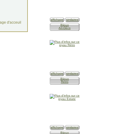
affichage
similaires
age d'acceuil
Bijoux
Art-Déco
affichage
similaires
Bijoux
Rétro
affichage
similaires
Bijoux