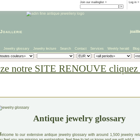
Join our mailinglist >
Log in
>
Joaillerie
joaill
Jewelry glossary
Jewelry lecture
Search
Contact
Services
Weekly herald
Blog
eze notre SITE RENOUVE cliquez i
Antique jewelry glossary
W
elcome to our extensive antique jewelry glossary with around 1,500 jewelry relat
u feel you are missing an explanation, feel free to let us know and we will add it.