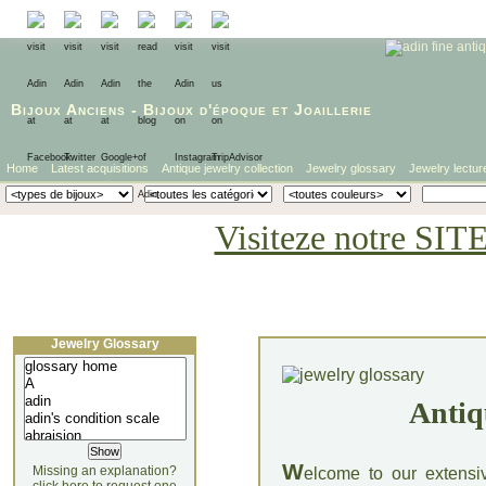
Bijoux Anciens
-
Bijoux d'époque
et
Joaillerie
Home
Latest acquisitions
Antique jewelry collection
Jewelry glossary
Jewelry lectur
Visiteze notre SIT
Jewelry Glossary
Antiq
W
Missing an explanation?
elcome to our extensi