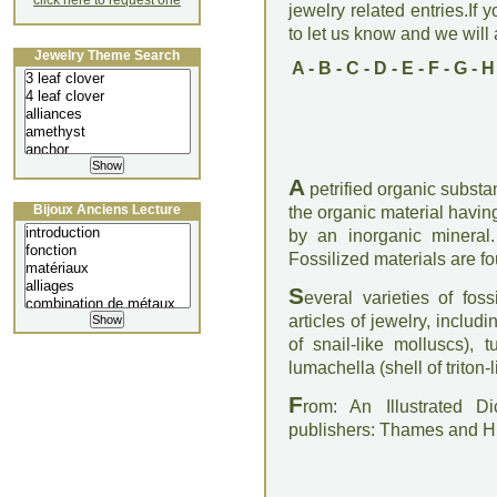
click here to request one
jewelry related entries.If 
to let us know and we will a
Jewelry Theme Search
A
-
B
-
C
-
D
-
E
-
F
-
G
-
H
A
petrified organic substan
Bijoux Anciens Lecture
the organic material havi
by an inorganic mineral
Fossilized materials are fo
S
everal varieties of fos
articles of jewelry, inclu
of snail-like molluscs), t
lumachella (shell of triton-
F
rom: An Illustrated D
publishers: Thames and 