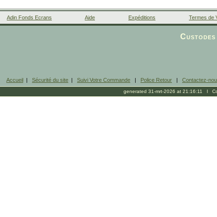
Adin Fonds Ecrans
Aide
Expéditions
Termes de 
Facebook
Custodes 
Accueil
|
Sécurité du site
|
Suivi Votre Commande
|
Police Retour
|
Contactez-no
generated 31-mrt-2026 at 21:16:11 l Cop