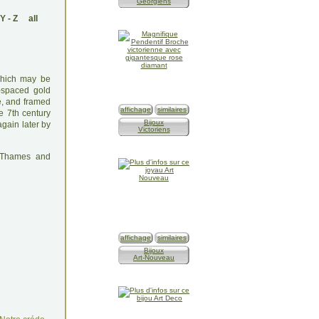
Géorgiens
Y
-
Z
all
 which may be
y-spaced gold
e, and framed
affichage
similaires
e 7th century
Bijoux
gain later by
Victoriens
: Thames and
affichage
similaires
Bijoux
Art-Nouveau