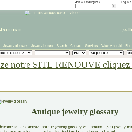
Join our mailinglist >
Log in
>
Joaillerie
joaill
Jewelry glossary
Jewelry lecture
Search
Contact
Services
Weekly herald
Blog
eze notre SITE RENOUVE cliquez i
Antique jewelry glossary
W
elcome to our extensive antique jewelry glossary with around 1,500 jewelry relat
u feel you are missing an explanation, feel free to let us know and we will add it.