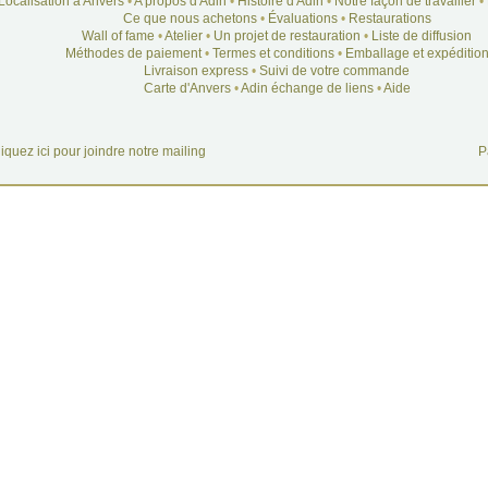
Localisation à Anvers
•
A propos d'Adin
•
Histoire d'Adin
•
Notre façon de travailler
•
Ce que nous achetons
•
Évaluations
•
Restaurations
Wall of fame
•
Atelier
•
Un projet de restauration
•
Liste de diffusion
Méthodes de paiement
•
Termes et conditions
•
Emballage et expéditio
Livraison express
•
Suivi de votre commande
Carte d'Anvers
•
Adin échange de liens
•
Aide
iquez ici pour joindre notre mailing
P