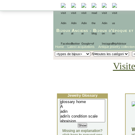
Bijoux Anciens
-
Bijoux d'époque
et
Home
Latest acquisitions
Antique jewelry collection
Visit
Jewelry Glossary
Missing an explanation?
yo