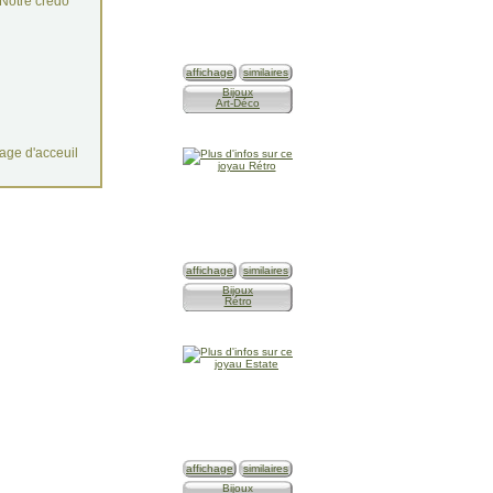
Notre crédo
n
affichage
similaires
Bijoux
Art-Déco
age d'acceuil
affichage
similaires
Bijoux
Rétro
affichage
similaires
Bijoux