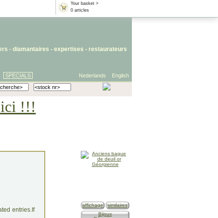
Your basket >
0 articles
iers
- diamantaires -
expertises
-
restaurateurs
SPECIALS
Nederlands
English
ci !!!
affichage
similaires
ed entries.If
Bijoux