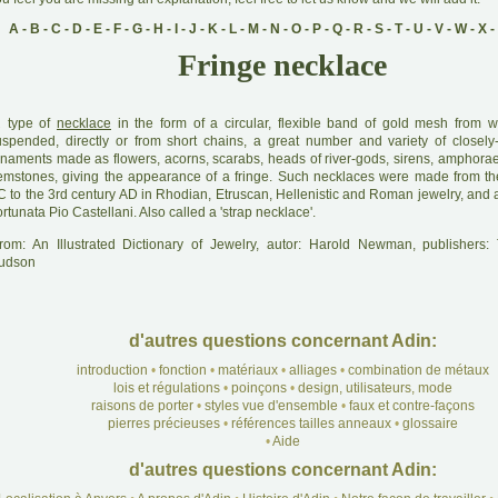
A
-
B
-
C
-
D
-
E
-
F
-
G
-
H
-
I
-
J
-
K
-
L
-
M
-
N
-
O
-
P
-
Q
-
R
-
S
-
T
-
U
-
V
-
W
-
X
-
Fringe necklace
A
type of
necklace
in the form of a circular, flexible band of gold mesh from
uspended, directly or from short chains, a great number and variety of closel
rnaments made as flowers, acorns, scarabs, heads of river-gods, sirens, amphora
emstones, giving the appearance of a fringe. Such necklaces were made from th
C to the 3rd century AD in Rhodian, Etruscan, Hellenistic and Roman jewelry, and a
rtunata Pio Castellani. Also called a 'strap necklace'.
rom: An Illustrated Dictionary of Jewelry, autor: Harold Newman, publishers
udson
d'autres questions concernant Adin:
introduction
•
fonction
•
matériaux
•
alliages
•
combination de métaux
lois et régulations
•
poinçons
•
design, utilisateurs, mode
raisons de porter
•
styles vue d'ensemble
•
faux et contre-façons
pierres précieuses
•
références tailles anneaux
•
glossaire
•
Aide
d'autres questions concernant Adin: