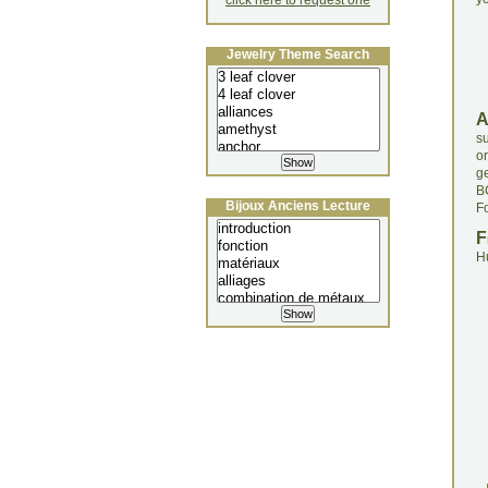
click here to request one
Jewelry Theme Search
s
o
g
B
Bijoux Anciens Lecture
Fo
F
H