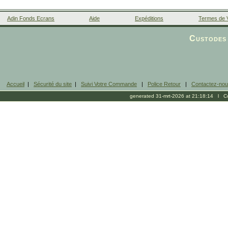
Adin Fonds Ecrans
Aide
Expéditions
Termes de 
Facebook
Custodes 
Accueil
|
Sécurité du site
|
Suivi Votre Commande
|
Police Retour
|
Contactez-no
generated 31-mrt-2026 at 21:18:14 l Cop