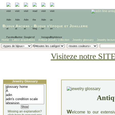
Bijoux Anciens
-
Bijoux d'époque
et
Joaillerie
Home
Latest acquisitions
Antique jewelry collection
Jewelry glossary
Jewelry lectur
Visiteze notre SIT
Jewelry Glossary
Antiq
W
Missing an explanation?
elcome to our extensi