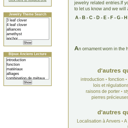
click here to request one
jewelry related entries.If 
to let us know and we will a
Jewelry Theme Search
A
-
B
-
C
-
D
-
E
-
F
-
G
-
H
A
n ornament worn in the ha
Bijoux Anciens Lecture
d'autres q
introduction
•
fonction
lois et régulation
raisons de porter
•
st
pierres précieuse
d'autres q
Localisation à Anvers
•
A